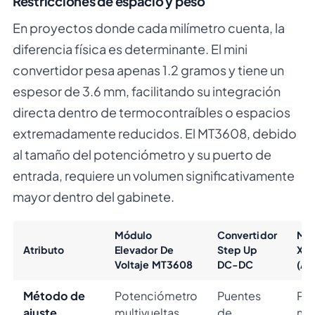
Restricciones de espacio y peso
En proyectos donde cada milímetro cuenta, la
diferencia física es determinante. El mini
convertidor pesa apenas 1.2 gramos y tiene un
espesor de 3.6 mm, facilitando su integración
directa dentro de termocontraíbles o espacios
extremadamente reducidos. El MT3608, debido
al tamaño del potenciómetro y su puerto de
entrada, requiere un volumen significativamente
mayor dentro del gabinete.
Módulo
Convertidor
Mód
Atributo
Elevador De
Step Up
XL
Voltaje MT3608
DC-DC
(Al
Método de
Potenciómetro
Puentes
Po
ajuste
multivueltas
de
mo