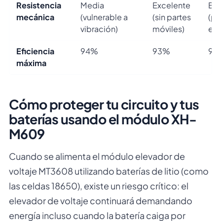
Resistencia
Media
Excelente
Baj
mecánica
(vulnerable a
(sin partes
(p
vibración)
móviles)
exp
Eficiencia
94%
93%
92
máxima
Cómo proteger tu circuito y tus
baterías usando el módulo XH-
M609
Cuando se alimenta el módulo elevador de
voltaje MT3608 utilizando baterías de litio (como
las celdas 18650), existe un riesgo crítico: el
elevador de voltaje continuará demandando
energía incluso cuando la batería caiga por