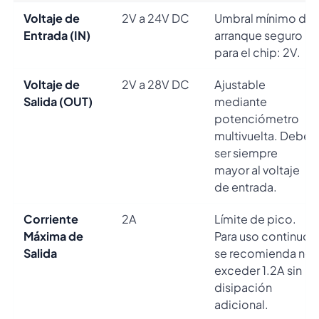
Voltaje de
2V a 24V DC
Umbral mínimo de
Entrada (IN)
arranque seguro
para el chip: 2V.
Voltaje de
2V a 28V DC
Ajustable
Salida (OUT)
mediante
potenciómetro
multivuelta. Debe
ser siempre
mayor al voltaje
de entrada.
Corriente
2A
Límite de pico.
Máxima de
Para uso continuo,
Salida
se recomienda no
exceder 1.2A sin
disipación
adicional.