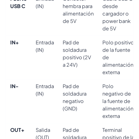
USB C
(IN)
hembra para
desde
alimentación
cargador o
de 5V
power bank
de 5V
IN+
Entrada
Pad de
Polo positivo
(IN)
soldadura
de la fuente
positivo (2V
de
a 24V)
alimentación
externa
IN-
Entrada
Pad de
Polo
(IN)
soldadura
negativo de
negativo
la fuente de
(GND)
alimentación
externa
OUT+
Salida
Pad de
Terminal
(OUT)
soldadura
positivo de la