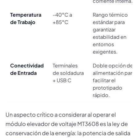
corriente interna.
Temperatura
-40°C a
Rango térmico
de Trabajo
+85°C
estándar para
garantizar
estabilidad en
entornos
exigentes.
Conectividad
Terminales
Doble opción de
de Entrada
de soldadura
alimentación para
+ USB C
facilitar el
prototipado
rápido.
Un aspecto crítico a considerar al operar el
módulo elevador de voltaje MT3608 es la ley de
conservación de la energía: la potencia de salida