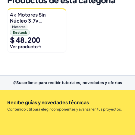
Productos de esta categoria
4x Motores Sin
Núcleo 3.7v
50,000rpm Con
Motores
Helices Micro Fpv
En stock
$ 48.200
Ver producto
Suscríbete para recibir tutoriales, novedades y ofertas
Recibe guías y novedades técnicas
Contenido útil para elegir componentes y avanzar en tus proyectos.