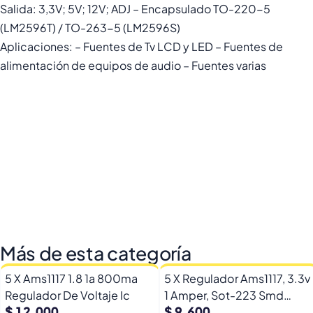
Salida: 3,3V; 5V; 12V; ADJ – Encapsulado TO-220-5
(LM2596T) / TO-263-5 (LM2596S)
Aplicaciones: – Fuentes de Tv LCD y LED – Fuentes de
alimentación de equipos de audio – Fuentes varias
Más de esta categoría
5 X Ams1117 1.8 1a 800ma
5 X Regulador Ams1117, 3.3v
Regulador De Voltaje Ic
1 Amper, Sot-223 Smd
$ 12.000
$ 9.600
Reballing