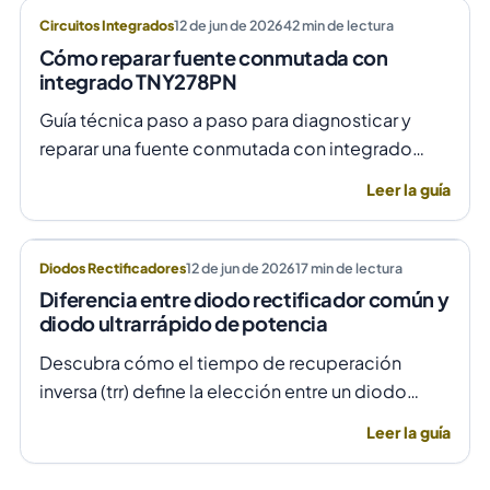
Circuitos Integrados
12 de jun de 2026
42
min de lectura
Cómo reparar fuente conmutada con
integrado TNY278PN
Guía técnica paso a paso para diagnosticar y
reparar una fuente conmutada con integrado
TNY278PN cuando no arranca o parpadea,
Leer la guía
evitando daños por sobretensión.
Diodos Rectificadores
12 de jun de 2026
17
min de lectura
Diferencia entre diodo rectificador común y
diodo ultrarrápido de potencia
Descubra cómo el tiempo de recuperación
inversa (trr) define la elección entre un diodo
rectificador común y uno ultrarrápido para evitar
Leer la guía
fallas por temperatura en alta frecuencia.