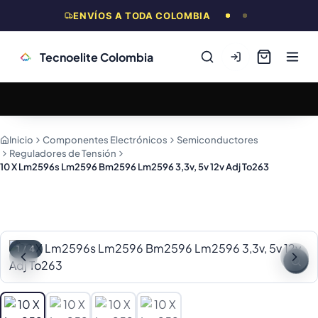
ENVÍOS A TODA COLOMBIA
Tecnoelite Colombia
Inicio
Componentes Electrónicos
Semiconductores
Reguladores de Tensión
10 X Lm2596s Lm2596 Bm2596 Lm2596 3,3v, 5v 12v Adj To263
1
/
4