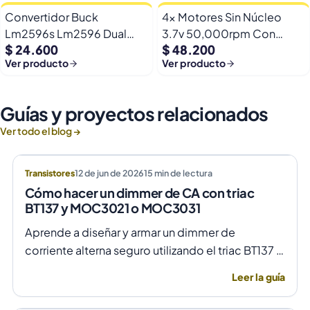
Convertidor Buck
4x Motores Sin Núcleo
Lm2596s Lm2596 Dual
3.7v 50,000rpm Con
$ 24.600
$ 48.200
Usb 9-36v A 5v Dc Jack
Helices Micro Fpv
Ver producto
Ver producto
Guías y proyectos relacionados
Ver todo el blog →
Transistores
12 de jun de 2026
15
min de lectura
Cómo hacer un dimmer de CA con triac
BT137 y MOC3021 o MOC3031
Aprende a diseñar y armar un dimmer de
corriente alterna seguro utilizando el triac BT137 y
optoacopladores MOC3021 o MOC3031 para un
Leer la guía
control de fase preciso y aislado.