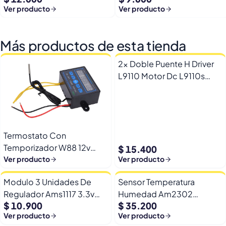
Ver producto
Ver producto
Más productos de esta tienda
2x Doble Puente H Driver
L9110 Motor Dc L9110s
Arduino Esp32
Termostato Con
Temporizador W88 12v
$ 15.400
Automatico Frio Calor
Ver producto
Ver producto
Modulo 3 Unidades De
Sensor Temperatura
Regulador Ams1117 3.3v
Humedad Am2302
$ 10.900
$ 35.200
Yp-8 Con Pines
Dht22/am2302 Digital
Ver producto
Ver producto
Esp32