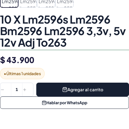
10 X Lm2596s Lm2596
Bm2596 Lm2596 3,3v, 5v
12v Adj To263
$ 43.900
•
Últimas 1 unidades
Agregar al carrito
1
Hablar por WhatsApp