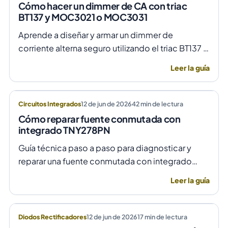
Cómo hacer un dimmer de CA con triac
BT137 y MOC3021 o MOC3031
Aprende a diseñar y armar un dimmer de
corriente alterna seguro utilizando el triac BT137 y
optoacopladores MOC3021 o MOC3031 para un
Leer la guía
control de fase preciso y aislado.
Circuitos Integrados
12 de jun de 2026
42
min de lectura
Cómo reparar fuente conmutada con
integrado TNY278PN
Guía técnica paso a paso para diagnosticar y
reparar una fuente conmutada con integrado
TNY278PN cuando no arranca o parpadea,
Leer la guía
evitando daños por sobretensión.
Diodos Rectificadores
12 de jun de 2026
17
min de lectura