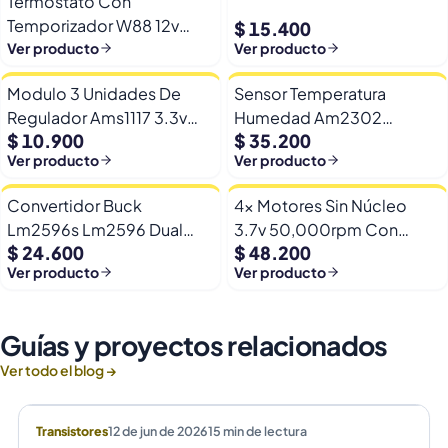
Termostato Con
Temporizador W88 12v
$ 15.400
Automatico Frio Calor
Ver producto
Ver producto
Modulo 3 Unidades De
Sensor Temperatura
Regulador Ams1117 3.3v
Humedad Am2302
$ 10.900
$ 35.200
Yp-8 Con Pines
Dht22/am2302 Digital
Ver producto
Ver producto
Esp32
Convertidor Buck
4x Motores Sin Núcleo
Lm2596s Lm2596 Dual
3.7v 50,000rpm Con
$ 24.600
$ 48.200
Usb 9-36v A 5v Dc Jack
Helices Micro Fpv
Ver producto
Ver producto
Guías y proyectos relacionados
Ver todo el blog →
Transistores
12 de jun de 2026
15
min de lectura