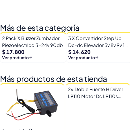
Más de esta categoría
2 Pack X Buzzer Zumbador
3 X Convertidor Step Up
Piezoelectrico 3-24v 90db
Dc-dc Elevador 5v 8v 9v 12v
$ 17.800
$ 14.620
1.5a
Ver producto
Ver producto
Más productos de esta tienda
2x Doble Puente H Driver
L9110 Motor Dc L9110s
Arduino Esp32