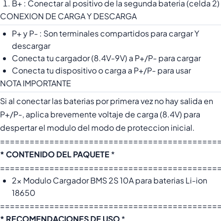
B+ : Conectar al positivo de la segunda bateria (celda 2)
CONEXION DE CARGA Y DESCARGA
P+ y P- : Son terminales compartidos para cargar Y
descargar
Conecta tu cargador (8.4V-9V) a P+/P- para cargar
Conecta tu dispositivo o carga a P+/P- para usar
NOTA IMPORTANTE
Si al conectar las baterias por primera vez no hay salida en
P+/P-, aplica brevemente voltaje de carga (8.4V) para
despertar el modulo del modo de proteccion inicial.
============================================
* CONTENIDO DEL PAQUETE
*
============================================
2x Modulo Cargador BMS 2S 10A para baterias Li-ion
18650
============================================
* RECOMENDACIONES DE USO
*