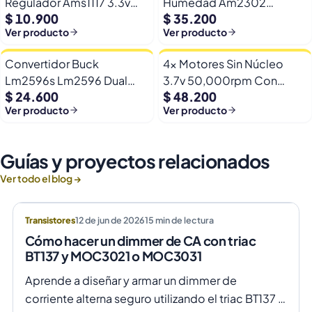
Regulador Ams1117 3.3v
Humedad Am2302
$ 10.900
$ 35.200
Yp-8 Con Pines
Dht22/am2302 Digital
Ver producto
Ver producto
Esp32
Convertidor Buck
4x Motores Sin Núcleo
Lm2596s Lm2596 Dual
3.7v 50,000rpm Con
$ 24.600
$ 48.200
Usb 9-36v A 5v Dc Jack
Helices Micro Fpv
Ver producto
Ver producto
Guías y proyectos relacionados
Ver todo el blog →
Transistores
12 de jun de 2026
15
min de lectura
Cómo hacer un dimmer de CA con triac
BT137 y MOC3021 o MOC3031
Aprende a diseñar y armar un dimmer de
corriente alterna seguro utilizando el triac BT137 y