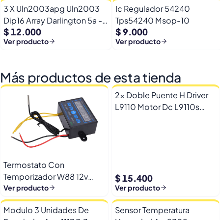
3 X Uln2003apg Uln2003
Ic Regulador 54240
Dip16 Array Darlington 5a -
Tps54240 Msop-10
$ 12.000
$ 9.000
50v
Ver producto
Ver producto
Más productos de esta tienda
2x Doble Puente H Driver
L9110 Motor Dc L9110s
Arduino Esp32
Termostato Con
Temporizador W88 12v
$ 15.400
Automatico Frio Calor
Ver producto
Ver producto
Modulo 3 Unidades De
Sensor Temperatura