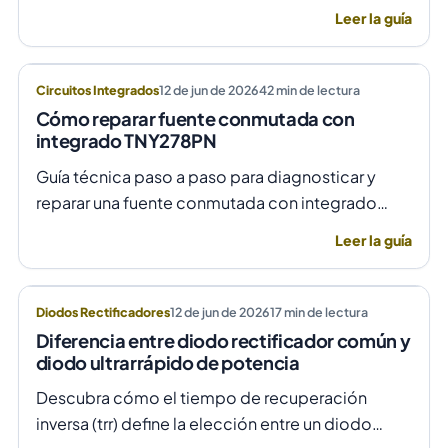
optoacopladores MOC3021 o MOC3031 para un
Leer la guía
control de fase preciso y aislado.
Circuitos Integrados
12 de jun de 2026
42
min de lectura
Cómo reparar fuente conmutada con
integrado TNY278PN
Guía técnica paso a paso para diagnosticar y
reparar una fuente conmutada con integrado
TNY278PN cuando no arranca o parpadea,
Leer la guía
evitando daños por sobretensión.
Diodos Rectificadores
12 de jun de 2026
17
min de lectura
Diferencia entre diodo rectificador común y
diodo ultrarrápido de potencia
Descubra cómo el tiempo de recuperación
inversa (trr) define la elección entre un diodo