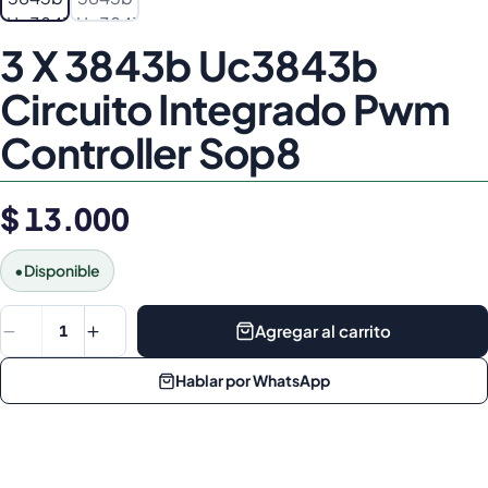
3 X 3843b Uc3843b
Circuito Integrado Pwm
Controller Sop8
$ 13.000
•
Disponible
Agregar al carrito
1
Hablar por WhatsApp