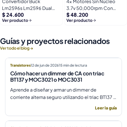
Convertidor Buck
4x Motores Sin Núcleo
Lm2596s Lm2596 Dual
3.7v 50,000rpm Con
$ 24.600
$ 48.200
Usb 9-36v A 5v Dc Jack
Helices Micro Fpv
Ver producto
Ver producto
Guías y proyectos relacionados
Ver todo el blog →
Transistores
12 de jun de 2026
15
min de lectura
Cómo hacer un dimmer de CA con triac
BT137 y MOC3021 o MOC3031
Aprende a diseñar y armar un dimmer de
corriente alterna seguro utilizando el triac BT137 y
optoacopladores MOC3021 o MOC3031 para un
Leer la guía
control de fase preciso y aislado.