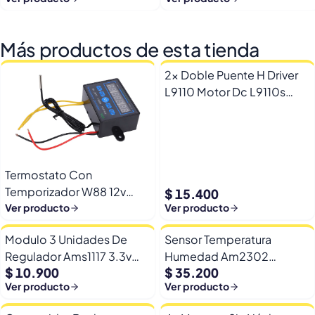
Más productos de esta tienda
2x Doble Puente H Driver
L9110 Motor Dc L9110s
Arduino Esp32
Termostato Con
Temporizador W88 12v
$ 15.400
Automatico Frio Calor
Ver producto
Ver producto
Modulo 3 Unidades De
Sensor Temperatura
Regulador Ams1117 3.3v
Humedad Am2302
$ 10.900
$ 35.200
Yp-8 Con Pines
Dht22/am2302 Digital
Ver producto
Ver producto
Esp32