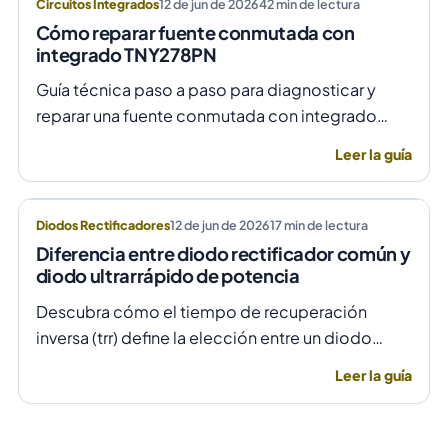
Circuitos Integrados
12 de jun de 2026
42
min de lectura
Cómo reparar fuente conmutada con
integrado TNY278PN
Guía técnica paso a paso para diagnosticar y
reparar una fuente conmutada con integrado
TNY278PN cuando no arranca o parpadea,
Leer la guía
evitando daños por sobretensión.
Diodos Rectificadores
12 de jun de 2026
17
min de lectura
Diferencia entre diodo rectificador común y
diodo ultrarrápido de potencia
Descubra cómo el tiempo de recuperación
inversa (trr) define la elección entre un diodo
rectificador común y uno ultrarrápido para evitar
Leer la guía
fallas por temperatura en alta frecuencia.