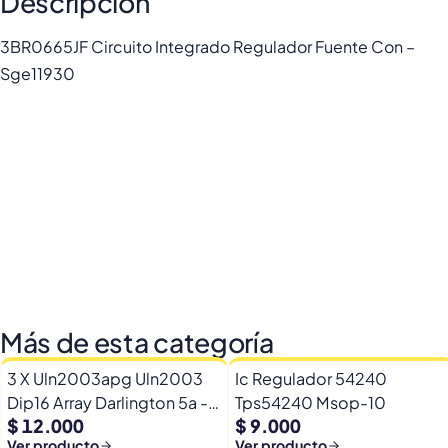
Descripción
3BR0665JF Circuito Integrado Regulador Fuente Con –
Sge11930
Más de esta categoría
3 X Uln2003apg Uln2003
Ic Regulador 54240
Dip16 Array Darlington 5a -
Tps54240 Msop-10
$ 12.000
$ 9.000
50v
Ver producto
Ver producto