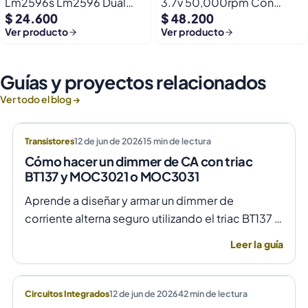
Lm2596s Lm2596 Dual
3.7v 50,000rpm Con
$ 24.600
$ 48.200
Usb 9-36v A 5v Dc Jack
Helices Micro Fpv
Ver producto
Ver producto
Guías y proyectos relacionados
Ver todo el blog →
Transistores
12 de jun de 2026
15
min de lectura
Cómo hacer un dimmer de CA con triac
BT137 y MOC3021 o MOC3031
Aprende a diseñar y armar un dimmer de
corriente alterna seguro utilizando el triac BT137 y
optoacopladores MOC3021 o MOC3031 para un
Leer la guía
control de fase preciso y aislado.
Circuitos Integrados
12 de jun de 2026
42
min de lectura