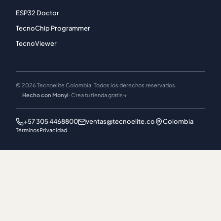
ESP32 Doctor
TecnoChip Programmer
TecnoViewer
© 2026 Tecnoelite Colombia. Todos los derechos reservados.
Hecho con Monyi
· Crea tu tienda gratis
→
+57 305 4468800
ventas@tecnoelite.co
Colombia
Términos
Privacidad