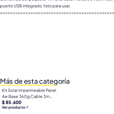
puerto USB integrado, listo para usar.
============================================
Más de esta categoría
Kit Solar Impermeable Panel
4w Base 360g Cable 3m
$ 85.600
Placa Iot
Ver producto