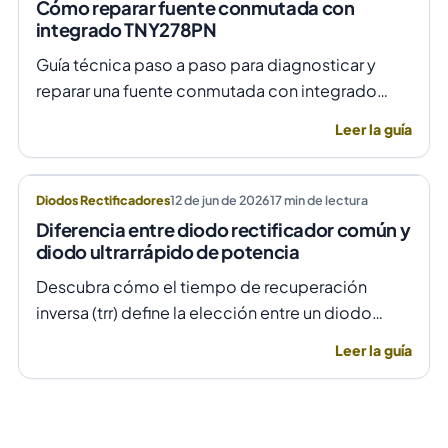
Cómo reparar fuente conmutada con
integrado TNY278PN
Guía técnica paso a paso para diagnosticar y
reparar una fuente conmutada con integrado
TNY278PN cuando no arranca o parpadea,
Leer la guía
evitando daños por sobretensión.
Diodos Rectificadores
12 de jun de 2026
17
min de lectura
Diferencia entre diodo rectificador común y
diodo ultrarrápido de potencia
Descubra cómo el tiempo de recuperación
inversa (trr) define la elección entre un diodo
rectificador común y uno ultrarrápido para evitar
Leer la guía
fallas por temperatura en alta frecuencia.