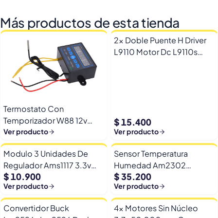
Más productos de esta tienda
2x Doble Puente H Driver
L9110 Motor Dc L9110s
Arduino Esp32
Termostato Con
Temporizador W88 12v
$ 15.400
Automatico Frio Calor
Ver producto
Ver producto
Modulo 3 Unidades De
Sensor Temperatura
Regulador Ams1117 3.3v
Humedad Am2302
$ 10.900
$ 35.200
Yp-8 Con Pines
Dht22/am2302 Digital
Ver producto
Ver producto
Esp32
Convertidor Buck
4x Motores Sin Núcleo