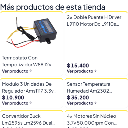
Más productos de esta tienda
2x Doble Puente H Driver
L9110 Motor Dc L9110s
Arduino Esp32
Termostato Con
Temporizador W88 12v
$ 15.400
Automatico Frio Calor
Ver producto
Ver producto
Modulo 3 Unidades De
Sensor Temperatura
Regulador Ams1117 3.3v
Humedad Am2302
$ 10.900
$ 35.200
Yp-8 Con Pines
Dht22/am2302 Digital
Ver producto
Ver producto
Esp32
Convertidor Buck
4x Motores Sin Núcleo
Lm2596s Lm2596 Dual
3.7v 50,000rpm Con