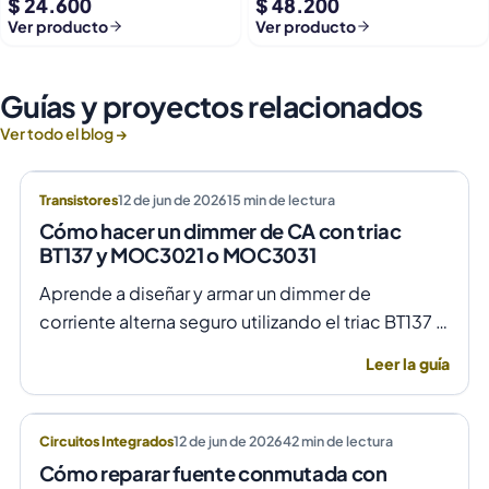
$ 24.600
$ 48.200
Usb 9-36v A 5v Dc Jack
Helices Micro Fpv
Ver producto
Ver producto
Guías y proyectos relacionados
Ver todo el blog →
Transistores
12 de jun de 2026
15
min de lectura
Cómo hacer un dimmer de CA con triac
BT137 y MOC3021 o MOC3031
Aprende a diseñar y armar un dimmer de
corriente alterna seguro utilizando el triac BT137 y
optoacopladores MOC3021 o MOC3031 para un
Leer la guía
control de fase preciso y aislado.
Circuitos Integrados
12 de jun de 2026
42
min de lectura
Cómo reparar fuente conmutada con