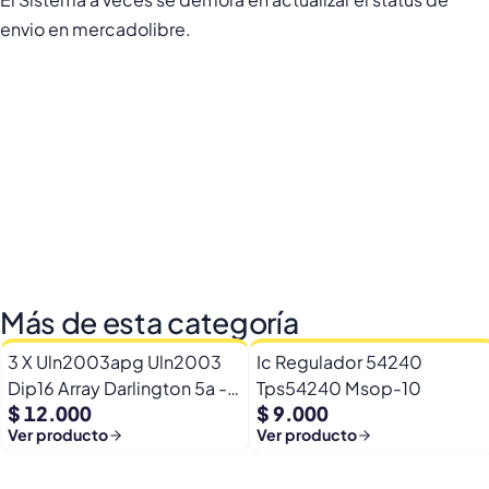
envio en mercadolibre.
Más de esta categoría
3 X Uln2003apg Uln2003
Ic Regulador 54240
Dip16 Array Darlington 5a -
Tps54240 Msop-10
$ 12.000
$ 9.000
50v
Ver producto
Ver producto