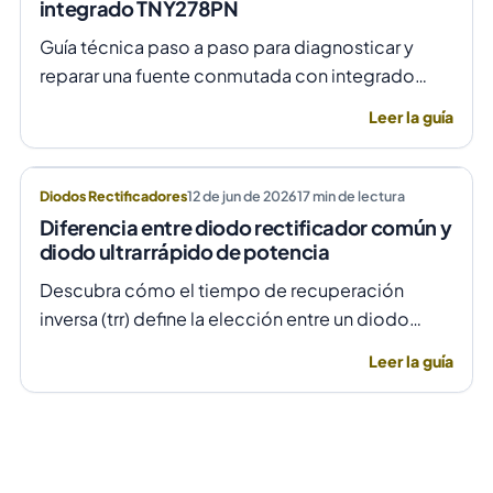
integrado TNY278PN
Guía técnica paso a paso para diagnosticar y
reparar una fuente conmutada con integrado
TNY278PN cuando no arranca o parpadea,
Leer la guía
evitando daños por sobretensión.
Diodos Rectificadores
12 de jun de 2026
17
min de lectura
Diferencia entre diodo rectificador común y
diodo ultrarrápido de potencia
Descubra cómo el tiempo de recuperación
inversa (trr) define la elección entre un diodo
rectificador común y uno ultrarrápido para evitar
Leer la guía
fallas por temperatura en alta frecuencia.