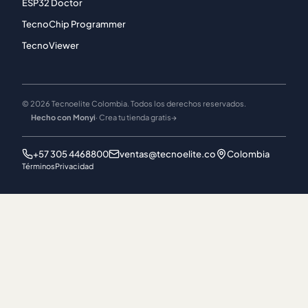
ESP32 Doctor
TecnoChip Programmer
TecnoViewer
© 2026 Tecnoelite Colombia. Todos los derechos reservados.
Hecho con Monyi
· Crea tu tienda gratis
→
+57 305 4468800
ventas@tecnoelite.co
Colombia
Términos
Privacidad