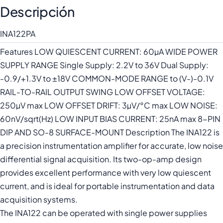
Descripción
INA122PA
Features LOW QUIESCENT CURRENT: 60µA WIDE POWER
SUPPLY RANGE Single Supply: 2.2V to 36V Dual Supply:
-0.9/+1.3V to ±18V COMMON-MODE RANGE to (V-)-0.1V
RAIL-TO-RAIL OUTPUT SWING LOW OFFSET VOLTAGE:
250µV max LOW OFFSET DRIFT: 3µV/°C max LOW NOISE:
60nV/sqrt(Hz) LOW INPUT BIAS CURRENT: 25nA max 8-PIN
DIP AND SO-8 SURFACE-MOUNT Description The INA122 is
a precision instrumentation amplifier for accurate, low noise
differential signal acquisition. Its two-op-amp design
provides excellent performance with very low quiescent
current, and is ideal for portable instrumentation and data
acquisition systems.
The INA122 can be operated with single power supplies