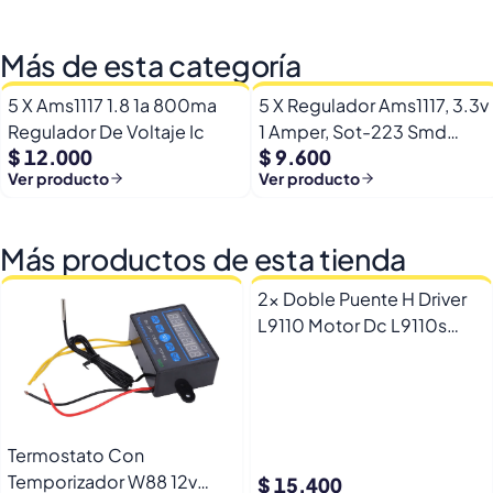
Más de esta categoría
5 X Ams1117 1.8 1a 800ma
5 X Regulador Ams1117, 3.3v
Regulador De Voltaje Ic
1 Amper, Sot-223 Smd
$ 12.000
$ 9.600
Reballing
Ver producto
Ver producto
Más productos de esta tienda
2x Doble Puente H Driver
L9110 Motor Dc L9110s
Arduino Esp32
Termostato Con
Temporizador W88 12v
$ 15.400