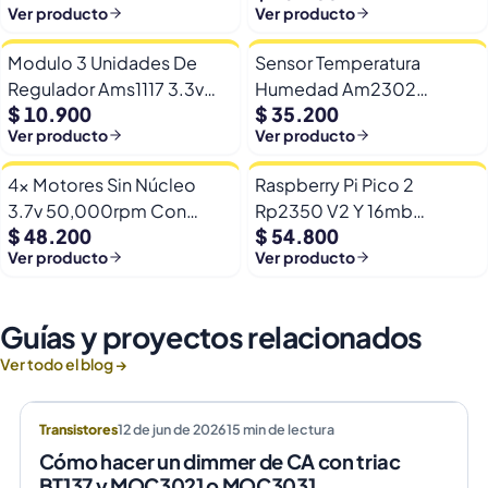
Automatico Frio Calor
Ver producto
Ver producto
Modulo 3 Unidades De
Sensor Temperatura
Regulador Ams1117 3.3v
Humedad Am2302
$ 10.900
$ 35.200
Yp-8 Con Pines
Dht22/am2302 Digital
Ver producto
Ver producto
Esp32
4x Motores Sin Núcleo
Raspberry Pi Pico 2
3.7v 50,000rpm Con
Rp2350 V2 Y 16mb
$ 48.200
$ 54.800
Helices Micro Fpv
Adicionales De Memoria
Ver producto
Ver producto
Guías y proyectos relacionados
Ver todo el blog →
Transistores
12 de jun de 2026
15
min de lectura
Cómo hacer un dimmer de CA con triac
BT137 y MOC3021 o MOC3031