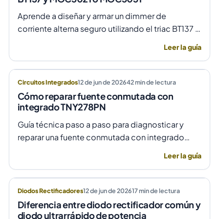
Aprende a diseñar y armar un dimmer de
corriente alterna seguro utilizando el triac BT137 y
optoacopladores MOC3021 o MOC3031 para un
Leer la guía
control de fase preciso y aislado.
Circuitos Integrados
12 de jun de 2026
42
min de lectura
Cómo reparar fuente conmutada con
integrado TNY278PN
Guía técnica paso a paso para diagnosticar y
reparar una fuente conmutada con integrado
TNY278PN cuando no arranca o parpadea,
Leer la guía
evitando daños por sobretensión.
Diodos Rectificadores
12 de jun de 2026
17
min de lectura
Diferencia entre diodo rectificador común y
diodo ultrarrápido de potencia