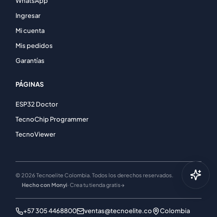
WhatsApp
Ingresar
Mi cuenta
Mis pedidos
Garantías
PÁGINAS
ESP32 Doctor
TecnoChip Programmer
TecnoViewer
© 2026 Tecnoelite Colombia. Todos los derechos reservados.
Hecho con Monyi
· Crea tu tienda gratis
→
+57 305 4468800
ventas@tecnoelite.co
Colombia