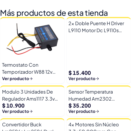
Más productos de esta tienda
2x Doble Puente H Driver
L9110 Motor Dc L9110s
Arduino Esp32
Termostato Con
Temporizador W88 12v
$ 15.400
Automatico Frio Calor
Ver producto
Ver producto
Modulo 3 Unidades De
Sensor Temperatura
Regulador Ams1117 3.3v
Humedad Am2302
$ 10.900
$ 35.200
Yp-8 Con Pines
Dht22/am2302 Digital
Ver producto
Ver producto
Esp32
Convertidor Buck
4x Motores Sin Núcleo