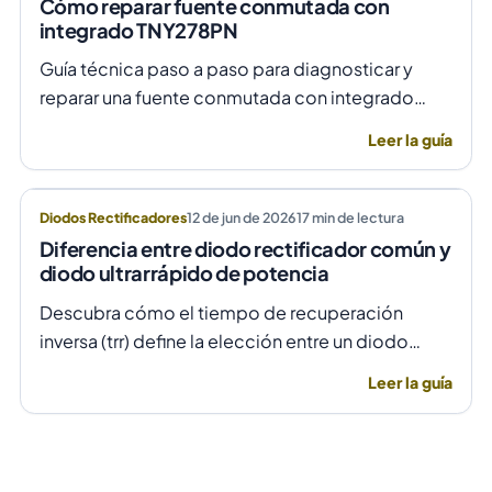
Cómo reparar fuente conmutada con
integrado TNY278PN
Guía técnica paso a paso para diagnosticar y
reparar una fuente conmutada con integrado
TNY278PN cuando no arranca o parpadea,
Leer la guía
evitando daños por sobretensión.
Diodos Rectificadores
12 de jun de 2026
17
min de lectura
Diferencia entre diodo rectificador común y
diodo ultrarrápido de potencia
Descubra cómo el tiempo de recuperación
inversa (trr) define la elección entre un diodo
rectificador común y uno ultrarrápido para evitar
Leer la guía
fallas por temperatura en alta frecuencia.