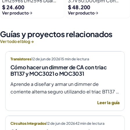
Lm2596s Lm2596 Dual
3.7v 50,000rpm Con
$ 24.600
$ 48.200
Usb 9-36v A 5v Dc Jack
Helices Micro Fpv
Ver producto
Ver producto
Guías y proyectos relacionados
Ver todo el blog →
Transistores
12 de jun de 2026
15
min de lectura
Cómo hacer un dimmer de CA con triac
BT137 y MOC3021 o MOC3031
Aprende a diseñar y armar un dimmer de
corriente alterna seguro utilizando el triac BT137 y
optoacopladores MOC3021 o MOC3031 para un
Leer la guía
control de fase preciso y aislado.
Circuitos Integrados
12 de jun de 2026
42
min de lectura