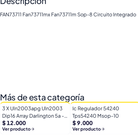
Descripción
FAN73711 Fan73711mx Fan73711m Sop-8 Circuito Integrado
Más de esta categoría
3 X Uln2003apg Uln2003
Ic Regulador 54240
Dip16 Array Darlington 5a -
Tps54240 Msop-10
$ 12.000
$ 9.000
50v
Ver producto
Ver producto