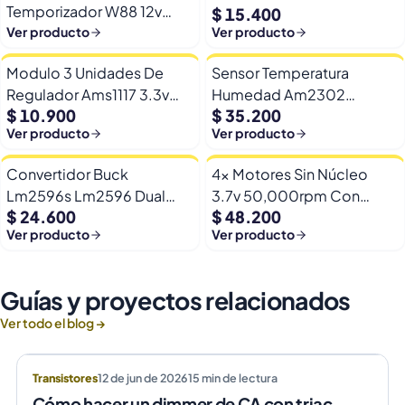
Temporizador W88 12v
$ 15.400
Automatico Frio Calor
Ver producto
Ver producto
Modulo 3 Unidades De
Sensor Temperatura
Regulador Ams1117 3.3v
Humedad Am2302
$ 10.900
$ 35.200
Yp-8 Con Pines
Dht22/am2302 Digital
Ver producto
Ver producto
Esp32
Convertidor Buck
4x Motores Sin Núcleo
Lm2596s Lm2596 Dual
3.7v 50,000rpm Con
$ 24.600
$ 48.200
Usb 9-36v A 5v Dc Jack
Helices Micro Fpv
Ver producto
Ver producto
Guías y proyectos relacionados
Ver todo el blog →
Transistores
12 de jun de 2026
15
min de lectura
Cómo hacer un dimmer de CA con triac