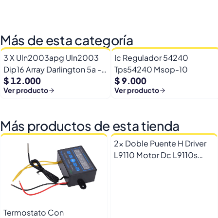
Más de esta categoría
3 X Uln2003apg Uln2003
Ic Regulador 54240
Dip16 Array Darlington 5a -
Tps54240 Msop-10
$ 12.000
$ 9.000
50v
Ver producto
Ver producto
Más productos de esta tienda
2x Doble Puente H Driver
L9110 Motor Dc L9110s
Arduino Esp32
Termostato Con