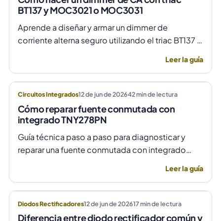
BT137 y MOC3021 o MOC3031
Aprende a diseñar y armar un dimmer de
corriente alterna seguro utilizando el triac BT137 y
optoacopladores MOC3021 o MOC3031 para un
Leer la guía
control de fase preciso y aislado.
Circuitos Integrados
12 de jun de 2026
42
min de lectura
Cómo reparar fuente conmutada con
integrado TNY278PN
Guía técnica paso a paso para diagnosticar y
reparar una fuente conmutada con integrado
TNY278PN cuando no arranca o parpadea,
Leer la guía
evitando daños por sobretensión.
Diodos Rectificadores
12 de jun de 2026
17
min de lectura
Diferencia entre diodo rectificador común y