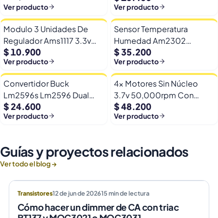
Automatico Frio Calor
Ver producto
Ver producto
Modulo 3 Unidades De
Sensor Temperatura
Regulador Ams1117 3.3v
Humedad Am2302
$ 10.900
$ 35.200
Yp-8 Con Pines
Dht22/am2302 Digital
Ver producto
Ver producto
Esp32
Convertidor Buck
4x Motores Sin Núcleo
Lm2596s Lm2596 Dual
3.7v 50,000rpm Con
$ 24.600
$ 48.200
Usb 9-36v A 5v Dc Jack
Helices Micro Fpv
Ver producto
Ver producto
Guías y proyectos relacionados
Ver todo el blog →
Transistores
12 de jun de 2026
15
min de lectura
Cómo hacer un dimmer de CA con triac
BT137 y MOC3021 o MOC3031