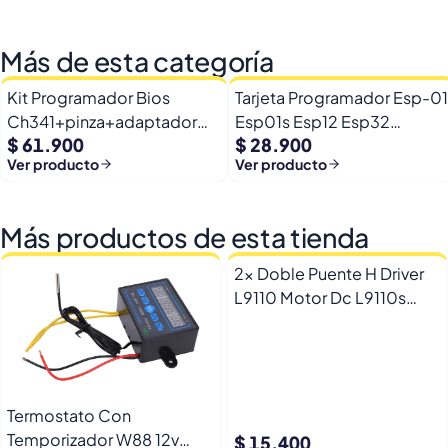
Más de esta categoría
Kit Programador Bios
Tarjeta Programador Esp-01
Ch341+pinza+adaptador
Esp01s Esp12 Esp32
$ 61.900
$ 28.900
1,8v+socket 150mm
Ch340g
Ver producto
Ver producto
Más productos de esta tienda
2x Doble Puente H Driver
L9110 Motor Dc L9110s
Arduino Esp32
Termostato Con
Temporizador W88 12v
$ 15.400