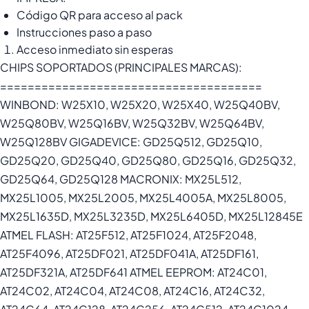
Código QR para acceso al pack
Instrucciones paso a paso
Acceso inmediato sin esperas
CHIPS SOPORTADOS (PRINCIPALES MARCAS):
======================================
WINBOND: W25X10, W25X20, W25X40, W25Q40BV,
W25Q80BV, W25Q16BV, W25Q32BV, W25Q64BV,
W25Q128BV GIGADEVICE: GD25Q512, GD25Q10,
GD25Q20, GD25Q40, GD25Q80, GD25Q16, GD25Q32,
GD25Q64, GD25Q128 MACRONIX: MX25L512,
MX25L1005, MX25L2005, MX25L4005A, MX25L8005,
MX25L1635D, MX25L3235D, MX25L6405D, MX25L12845E
ATMEL FLASH: AT25F512, AT25F1024, AT25F2048,
AT25F4096, AT25DF021, AT25DF041A, AT25DF161,
AT25DF321A, AT25DF641 ATMEL EEPROM: AT24C01,
AT24C02, AT24C04, AT24C08, AT24C16, AT24C32,