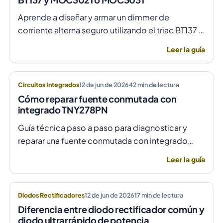
Aprende a diseñar y armar un dimmer de
corriente alterna seguro utilizando el triac BT137 y
optoacopladores MOC3021 o MOC3031 para un
Leer la guía
control de fase preciso y aislado.
Circuitos Integrados
12 de jun de 2026
42
min de lectura
Cómo reparar fuente conmutada con
integrado TNY278PN
Guía técnica paso a paso para diagnosticar y
reparar una fuente conmutada con integrado
TNY278PN cuando no arranca o parpadea,
Leer la guía
evitando daños por sobretensión.
Diodos Rectificadores
12 de jun de 2026
17
min de lectura
Diferencia entre diodo rectificador común y
diodo ultrarrápido de potencia