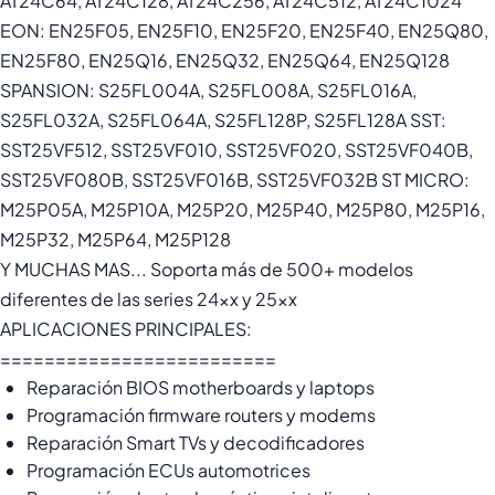
AT24C64, AT24C128, AT24C256, AT24C512, AT24C1024
EON: EN25F05, EN25F10, EN25F20, EN25F40, EN25Q80,
EN25F80, EN25Q16, EN25Q32, EN25Q64, EN25Q128
SPANSION: S25FL004A, S25FL008A, S25FL016A,
S25FL032A, S25FL064A, S25FL128P, S25FL128A SST:
SST25VF512, SST25VF010, SST25VF020, SST25VF040B,
SST25VF080B, SST25VF016B, SST25VF032B ST MICRO:
M25P05A, M25P10A, M25P20, M25P40, M25P80, M25P16,
M25P32, M25P64, M25P128
Y MUCHAS MAS... Soporta más de 500+ modelos
diferentes de las series 24xx y 25xx
APLICACIONES PRINCIPALES:
=========================
Reparación BIOS motherboards y laptops
Programación firmware routers y modems
Reparación Smart TVs y decodificadores
Programación ECUs automotrices