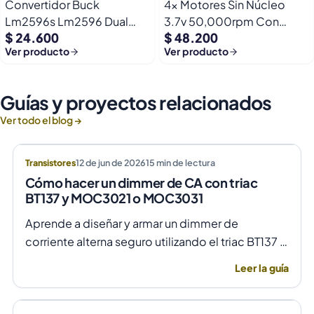
Convertidor Buck
4x Motores Sin Núcleo
Lm2596s Lm2596 Dual
3.7v 50,000rpm Con
$ 24.600
$ 48.200
Usb 9-36v A 5v Dc Jack
Helices Micro Fpv
Ver producto
Ver producto
Guías y proyectos relacionados
Ver todo el blog →
Transistores
12 de jun de 2026
15
min de lectura
Cómo hacer un dimmer de CA con triac
BT137 y MOC3021 o MOC3031
Aprende a diseñar y armar un dimmer de
corriente alterna seguro utilizando el triac BT137 y
optoacopladores MOC3021 o MOC3031 para un
Leer la guía
control de fase preciso y aislado.