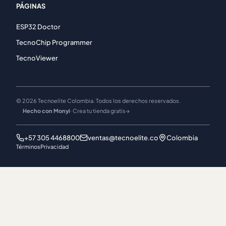
PÁGINAS
ESP32 Doctor
TecnoChip Programmer
TecnoViewer
© 2026 Tecnoelite Colombia. Todos los derechos reservados.
Hecho con Monyi
· Crea tu tienda gratis
→
+57 305 4468800
ventas@tecnoelite.co
Colombia
Términos
Privacidad