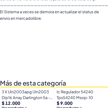
————————————————————————————————
El Sistema a veces se demora en actualizar el status de
envio en mercadolibre.
Más de esta categoría
3 X Uln2003apg Uln2003
Ic Regulador 54240
Dip16 Array Darlington 5a -
Tps54240 Msop-10
$ 12.000
$ 9.000
50v
Ver producto
Ver producto