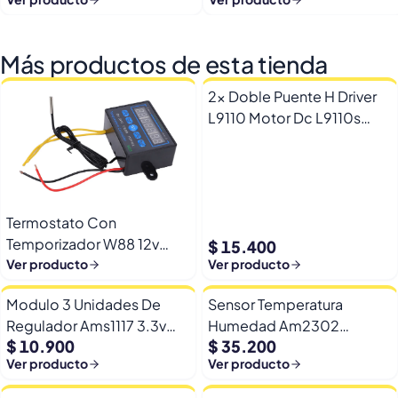
Más productos de esta tienda
2x Doble Puente H Driver
L9110 Motor Dc L9110s
Arduino Esp32
Termostato Con
Temporizador W88 12v
$ 15.400
Automatico Frio Calor
Ver producto
Ver producto
Modulo 3 Unidades De
Sensor Temperatura
Regulador Ams1117 3.3v
Humedad Am2302
$ 10.900
$ 35.200
Yp-8 Con Pines
Dht22/am2302 Digital
Ver producto
Ver producto
Esp32