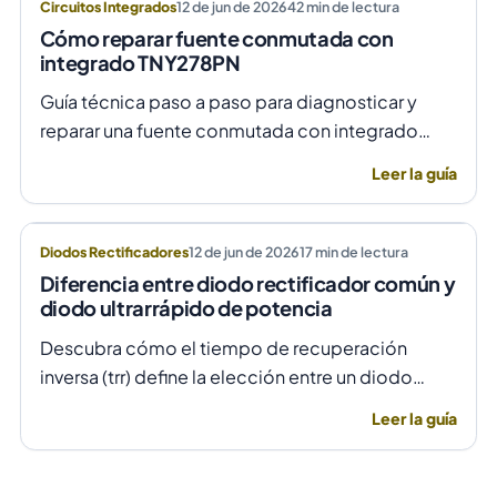
Circuitos Integrados
12 de jun de 2026
42
min de lectura
Cómo reparar fuente conmutada con
integrado TNY278PN
Guía técnica paso a paso para diagnosticar y
reparar una fuente conmutada con integrado
TNY278PN cuando no arranca o parpadea,
Leer la guía
evitando daños por sobretensión.
Diodos Rectificadores
12 de jun de 2026
17
min de lectura
Diferencia entre diodo rectificador común y
diodo ultrarrápido de potencia
Descubra cómo el tiempo de recuperación
inversa (trr) define la elección entre un diodo
rectificador común y uno ultrarrápido para evitar
Leer la guía
fallas por temperatura en alta frecuencia.