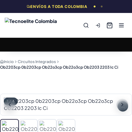
ENVÍOS A TODA COLOMBIA
Inicio
Circuitos Integrados
Ob2203cp 0b2203cp Ob22o3cp Ob22o3cp Ob2203 2203 Ic Ci
1
/
4