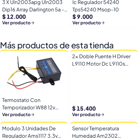
3 X Uln2003apg Uln2003
Ic Regulador 54240
Dip16 Array Darlington 5a -
Tps54240 Msop-10
$ 12.000
$ 9.000
50v
Ver producto
Ver producto
Más productos de esta tienda
2x Doble Puente H Driver
L9110 Motor Dc L9110s
Arduino Esp32
Termostato Con
Temporizador W88 12v
$ 15.400
Automatico Frio Calor
Ver producto
Ver producto
Modulo 3 Unidades De
Sensor Temperatura
Regulador Ams1117 3.3v
Humedad Am2302