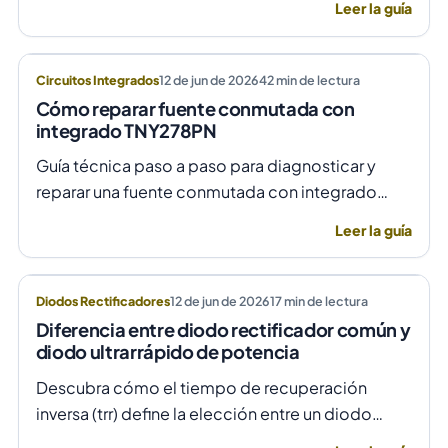
Leer la guía
control de fase preciso y aislado.
Circuitos Integrados
12 de jun de 2026
42
min de lectura
Cómo reparar fuente conmutada con
integrado TNY278PN
Guía técnica paso a paso para diagnosticar y
reparar una fuente conmutada con integrado
TNY278PN cuando no arranca o parpadea,
Leer la guía
evitando daños por sobretensión.
Diodos Rectificadores
12 de jun de 2026
17
min de lectura
Diferencia entre diodo rectificador común y
diodo ultrarrápido de potencia
Descubra cómo el tiempo de recuperación
inversa (trr) define la elección entre un diodo
rectificador común y uno ultrarrápido para evitar