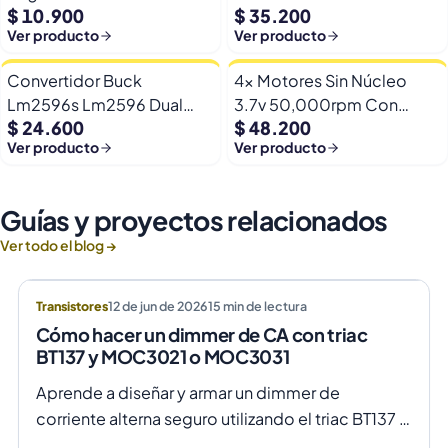
$ 10.900
$ 35.200
Yp-8 Con Pines
Dht22/am2302 Digital
Ver producto
Ver producto
Esp32
Convertidor Buck
4x Motores Sin Núcleo
Lm2596s Lm2596 Dual
3.7v 50,000rpm Con
$ 24.600
$ 48.200
Usb 9-36v A 5v Dc Jack
Helices Micro Fpv
Ver producto
Ver producto
Guías y proyectos relacionados
Ver todo el blog →
Transistores
12 de jun de 2026
15
min de lectura
Cómo hacer un dimmer de CA con triac
BT137 y MOC3021 o MOC3031
Aprende a diseñar y armar un dimmer de
corriente alterna seguro utilizando el triac BT137 y
optoacopladores MOC3021 o MOC3031 para un