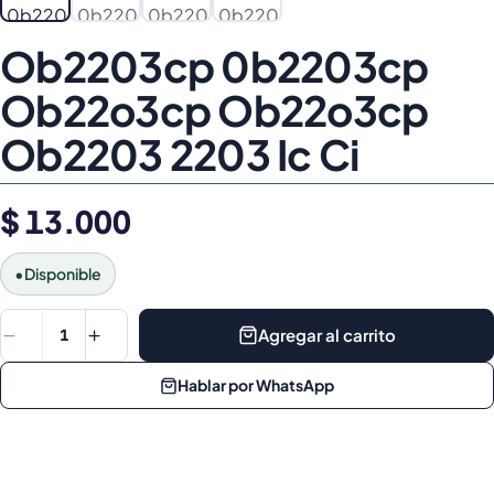
Ob2203cp 0b2203cp
Ob22o3cp Ob22o3cp
Ob2203 2203 Ic Ci
$ 13.000
•
Disponible
Agregar al carrito
1
Hablar por WhatsApp