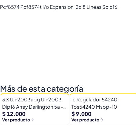
Pcf8574 Pcf8574t I/o Expansion I2c 8 Lineas Soic16
Más de esta categoría
3 X Uln2003apg Uln2003
Ic Regulador 54240
Dip16 Array Darlington 5a -
Tps54240 Msop-10
$ 12.000
$ 9.000
50v
Ver producto
Ver producto