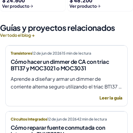
$ 24.600
$ 48.200
Usb 9-36v A 5v Dc Jack
Helices Micro Fpv
Ver producto
Ver producto
Guías y proyectos relacionados
Ver todo el blog →
Transistores
12 de jun de 2026
15
min de lectura
Cómo hacer un dimmer de CA con triac
BT137 y MOC3021 o MOC3031
Aprende a diseñar y armar un dimmer de
corriente alterna seguro utilizando el triac BT137 y
optoacopladores MOC3021 o MOC3031 para un
Leer la guía
control de fase preciso y aislado.
Circuitos Integrados
12 de jun de 2026
42
min de lectura
Cómo reparar fuente conmutada con