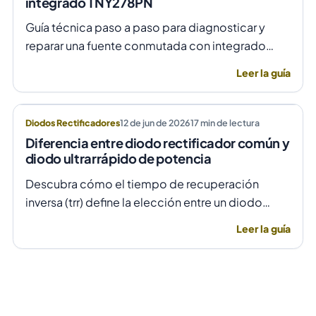
integrado TNY278PN
Guía técnica paso a paso para diagnosticar y
reparar una fuente conmutada con integrado
TNY278PN cuando no arranca o parpadea,
Leer la guía
evitando daños por sobretensión.
Diodos Rectificadores
12 de jun de 2026
17
min de lectura
Diferencia entre diodo rectificador común y
diodo ultrarrápido de potencia
Descubra cómo el tiempo de recuperación
inversa (trr) define la elección entre un diodo
rectificador común y uno ultrarrápido para evitar
Leer la guía
fallas por temperatura en alta frecuencia.