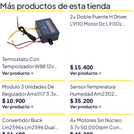
Más productos de esta tienda
2x Doble Puente H Driver
L9110 Motor Dc L9110s
Arduino Esp32
Termostato Con
Temporizador W88 12v
$ 15.400
Automatico Frio Calor
Ver producto
Ver producto
Modulo 3 Unidades De
Sensor Temperatura
Regulador Ams1117 3.3v
Humedad Am2302
$ 10.900
$ 35.200
Yp-8 Con Pines
Dht22/am2302 Digital
Ver producto
Ver producto
Esp32
Convertidor Buck
4x Motores Sin Núcleo
Lm2596s Lm2596 Dual
3.7v 50,000rpm Con