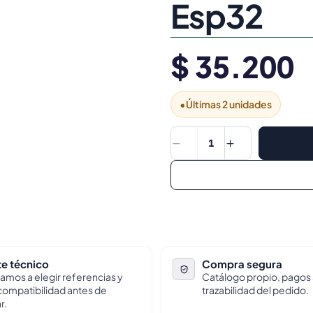
Esp32
$ 35.200
•
Últimas 2 unidades
1
e técnico
Compra segura
amos a elegir referencias y
Catálogo propio, pagos
 compatibilidad antes de
trazabilidad del pedido.
r.