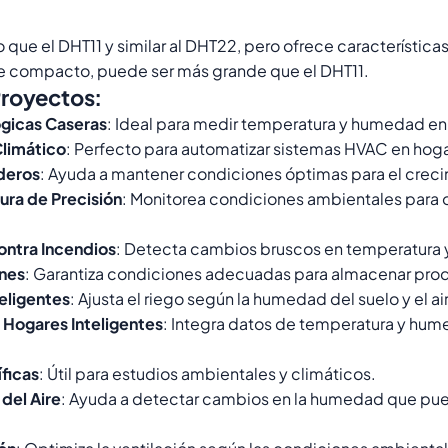
 que el DHT11 y similar al DHT22, pero ofrece característica
e compacto, puede ser más grande que el DHT11.
Proyectos:
gicas Caseras
: Ideal para medir temperatura y humedad en 
Climático
: Perfecto para automatizar sistemas HVAC en hogar
deros
: Ayuda a mantener condiciones óptimas para el creci
ura de Precisión
: Monitorea condiciones ambientales para o
ontra Incendios
: Detecta cambios bruscos en temperatura
nes
: Garantiza condiciones adecuadas para almacenar prod
eligentes
: Ajusta el riego según la humedad del suelo y el ai
 Hogares Inteligentes
: Integra datos de temperatura y hu
íficas
: Útil para estudios ambientales y climáticos.
del Aire
: Ayuda a detectar cambios en la humedad que pue