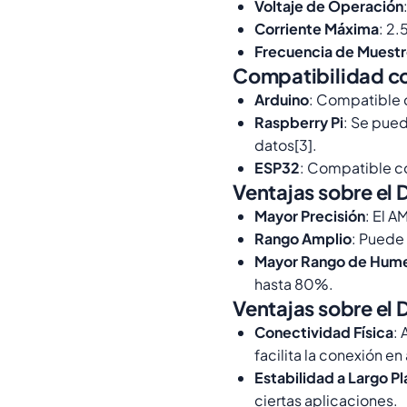
Voltaje de Operación
Corriente Máxima
: 2.
Frecuencia de Muest
Compatibilidad co
Arduino
: Compatible c
Raspberry Pi
: Se pued
datos[3].
ESP32
: Compatible co
Ventajas sobre el 
Mayor Precisión
: El 
Rango Amplio
: Puede
Mayor Rango de Hum
hasta 80%.
Ventajas sobre el
Conectividad Física
:
facilita la conexión e
Estabilidad a Largo P
ciertas aplicaciones.