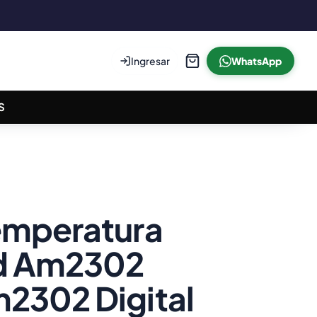
Ingresar
WhatsApp
S
emperatura
 Am2302
2302 Digital