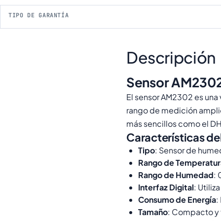
TIPO DE GARANTÍA
Descripción
Sensor AM2302
El sensor AM2302 es una 
rango de medición amplio.
más sencillos como el DH
Características d
Tipo
: Sensor de humed
Rango de Temperatur
Rango de Humedad
:
Interfaz Digital
: Utili
Consumo de Energía
:
Tamaño
: Compacto y f