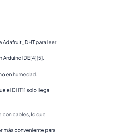
a Adafruit_DHT para leer
 Arduino IDE[4][5].
omo en humedad.
 el DHT11 solo llega
 con cables, lo que
er más conveniente para