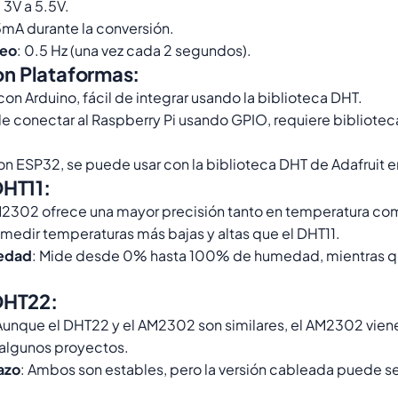
: 3V a 5.5V.
5mA durante la conversión.
reo
: 0.5 Hz (una vez cada 2 segundos).
n Plataformas:
on Arduino, fácil de integrar usando la biblioteca DHT.
e conectar al Raspberry Pi usando GPIO, requiere bibliotec
n ESP32, se puede usar con la biblioteca DHT de Adafruit en
DHT11:
AM2302 ofrece una mayor precisión tanto en temperatura c
 medir temperaturas más bajas y altas que el DHT11.
edad
: Mide desde 0% hasta 100% de humedad, mientras que
 DHT22:
 Aunque el DHT22 y el AM2302 son similares, el AM2302 viene
n algunos proyectos.
lazo
: Ambos son estables, pero la versión cableada puede s