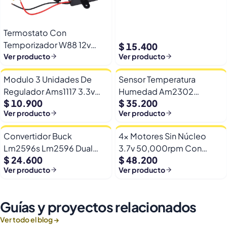
Termostato Con
Temporizador W88 12v
$ 15.400
Automatico Frio Calor
Ver producto
Ver producto
Modulo 3 Unidades De
Sensor Temperatura
Regulador Ams1117 3.3v
Humedad Am2302
$ 10.900
$ 35.200
Yp-8 Con Pines
Dht22/am2302 Digital
Ver producto
Ver producto
Esp32
Convertidor Buck
4x Motores Sin Núcleo
Lm2596s Lm2596 Dual
3.7v 50,000rpm Con
$ 24.600
$ 48.200
Usb 9-36v A 5v Dc Jack
Helices Micro Fpv
Ver producto
Ver producto
Guías y proyectos relacionados
Ver todo el blog →