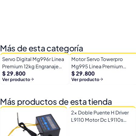
Más de esta categoría
Servo Digital Mg996r Linea
Motor Servo Towerpro
Premium 12kg Engranaje
Mg995 Linea Premium
$ 29.800
$ 29.800
Metalicos
Engranaje Metalicos
Ver producto
Ver producto
Más productos de esta tienda
2x Doble Puente H Driver
L9110 Motor Dc L9110s
Arduino Esp32