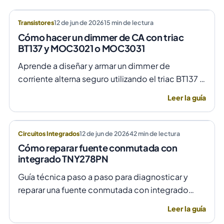
Transistores
12 de jun de 2026
15
min de lectura
Cómo hacer un dimmer de CA con triac
BT137 y MOC3021 o MOC3031
Aprende a diseñar y armar un dimmer de
corriente alterna seguro utilizando el triac BT137 y
optoacopladores MOC3021 o MOC3031 para un
Leer la guía
control de fase preciso y aislado.
Circuitos Integrados
12 de jun de 2026
42
min de lectura
Cómo reparar fuente conmutada con
integrado TNY278PN
Guía técnica paso a paso para diagnosticar y
reparar una fuente conmutada con integrado
TNY278PN cuando no arranca o parpadea,
Leer la guía
evitando daños por sobretensión.