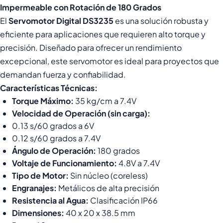
Impermeable con Rotación de 180 Grados
El
Servomotor Digital DS3235
es una solución robusta y
eficiente para aplicaciones que requieren alto torque y
precisión. Diseñado para ofrecer un rendimiento
excepcional, este servomotor es ideal para proyectos que
demandan fuerza y confiabilidad.
Características Técnicas:
Torque Máximo:
35 kg/cm a 7.4V
Velocidad de Operación (sin carga):
0.13 s/60 grados a 6V
0.12 s/60 grados a 7.4V
Ángulo de Operación:
180 grados
Voltaje de Funcionamiento:
4.8V a 7.4V
Tipo de Motor:
Sin núcleo (coreless)
Engranajes:
Metálicos de alta precisión
Resistencia al Agua:
Clasificación IP66
Dimensiones:
40 x 20 x 38.5 mm