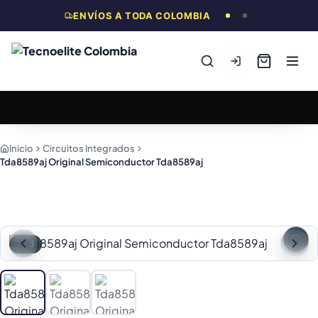
ENVÍOS A TODA COLOMBIA
Inicio
Circuitos Integrados
Tda8589aj Original Semiconductor Tda8589aj
1
/
3