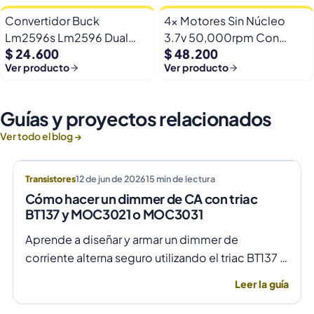
Convertidor Buck
4x Motores Sin Núcleo
Lm2596s Lm2596 Dual
3.7v 50,000rpm Con
$ 24.600
$ 48.200
Usb 9-36v A 5v Dc Jack
Helices Micro Fpv
Ver producto
Ver producto
Guías y proyectos relacionados
Ver todo el blog →
Transistores
12 de jun de 2026
15
min de lectura
Cómo hacer un dimmer de CA con triac
BT137 y MOC3021 o MOC3031
Aprende a diseñar y armar un dimmer de
corriente alterna seguro utilizando el triac BT137 y
optoacopladores MOC3021 o MOC3031 para un
Leer la guía
control de fase preciso y aislado.