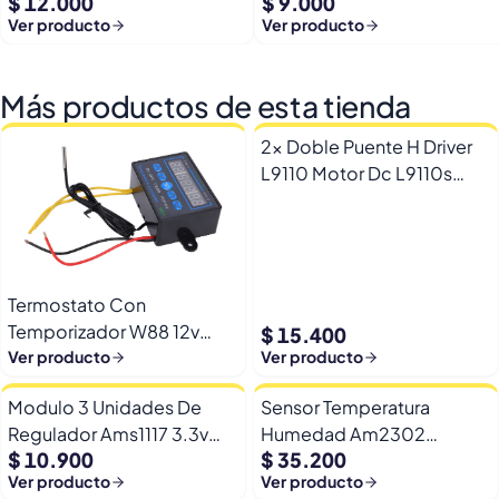
$ 12.000
$ 9.000
50v
Ver producto
Ver producto
Más productos de esta tienda
2x Doble Puente H Driver
L9110 Motor Dc L9110s
Arduino Esp32
Termostato Con
Temporizador W88 12v
$ 15.400
Automatico Frio Calor
Ver producto
Ver producto
Modulo 3 Unidades De
Sensor Temperatura
Regulador Ams1117 3.3v
Humedad Am2302
$ 10.900
$ 35.200
Yp-8 Con Pines
Dht22/am2302 Digital
Ver producto
Ver producto
Esp32