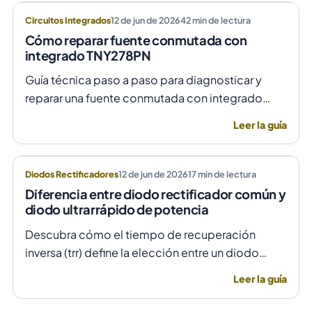
Circuitos Integrados
12 de jun de 2026
42
min de lectura
Cómo reparar fuente conmutada con
integrado TNY278PN
Guía técnica paso a paso para diagnosticar y
reparar una fuente conmutada con integrado
TNY278PN cuando no arranca o parpadea,
Leer la guía
evitando daños por sobretensión.
Diodos Rectificadores
12 de jun de 2026
17
min de lectura
Diferencia entre diodo rectificador común y
diodo ultrarrápido de potencia
Descubra cómo el tiempo de recuperación
inversa (trr) define la elección entre un diodo
rectificador común y uno ultrarrápido para evitar
Leer la guía
fallas por temperatura en alta frecuencia.