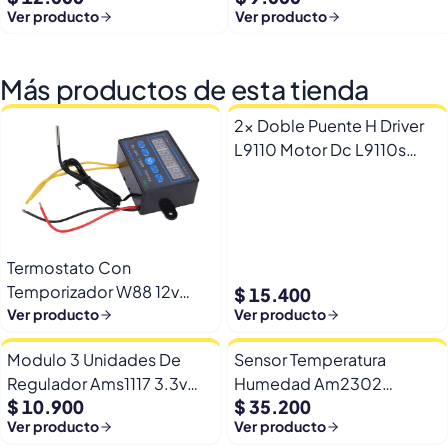
Ver producto
Ver producto
Más productos de esta tienda
2x Doble Puente H Driver
L9110 Motor Dc L9110s
Arduino Esp32
Termostato Con
Temporizador W88 12v
$ 15.400
Automatico Frio Calor
Ver producto
Ver producto
Modulo 3 Unidades De
Sensor Temperatura
Regulador Ams1117 3.3v
Humedad Am2302
$ 10.900
$ 35.200
Yp-8 Con Pines
Dht22/am2302 Digital
Ver producto
Ver producto
Esp32