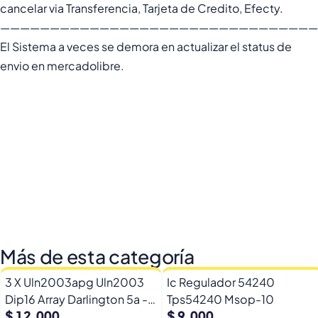
cancelar via Transferencia, Tarjeta de Credito, Efecty.
————————————————————————————————
El Sistema a veces se demora en actualizar el status de
envio en mercadolibre.
Más de esta categoría
3 X Uln2003apg Uln2003
Ic Regulador 54240
Dip16 Array Darlington 5a -
Tps54240 Msop-10
$ 12.000
$ 9.000
50v