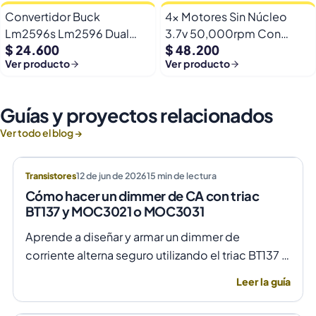
Convertidor Buck
4x Motores Sin Núcleo
Lm2596s Lm2596 Dual
3.7v 50,000rpm Con
$ 24.600
$ 48.200
Usb 9-36v A 5v Dc Jack
Helices Micro Fpv
Ver producto
Ver producto
Guías y proyectos relacionados
Ver todo el blog →
Transistores
12 de jun de 2026
15
min de lectura
Cómo hacer un dimmer de CA con triac
BT137 y MOC3021 o MOC3031
Aprende a diseñar y armar un dimmer de
corriente alterna seguro utilizando el triac BT137 y
optoacopladores MOC3021 o MOC3031 para un
Leer la guía
control de fase preciso y aislado.