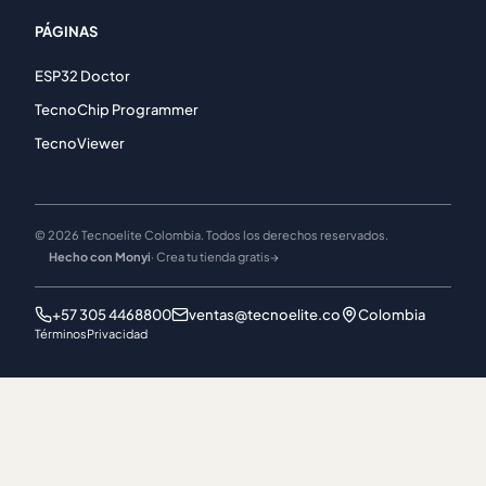
PÁGINAS
ESP32 Doctor
TecnoChip Programmer
TecnoViewer
© 2026 Tecnoelite Colombia. Todos los derechos reservados.
Hecho con Monyi
· Crea tu tienda gratis
→
+57 305 4468800
ventas@tecnoelite.co
Colombia
Términos
Privacidad