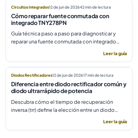
Circuitos Integrados
12 de jun de 2026
42
min de lectura
Cómo reparar fuente conmutada con
integrado TNY278PN
Guía técnica paso a paso para diagnosticar y
reparar una fuente conmutada con integrado
TNY278PN cuando no arranca o parpadea,
Leer la guía
evitando daños por sobretensión.
Diodos Rectificadores
12 de jun de 2026
17
min de lectura
Diferencia entre diodo rectificador común y
diodo ultrarrápido de potencia
Descubra cómo el tiempo de recuperación
inversa (trr) define la elección entre un diodo
rectificador común y uno ultrarrápido para evitar
Leer la guía
fallas por temperatura en alta frecuencia.