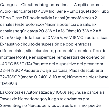
Categorías Circuitos integrados Lineal – Amplificadores –
Audio Fabricante NXP USA Inc. Serie – Empaquetado ? Tubo
? Tipo Clase D Tipo de salida 1 canal (monofónico) o 2
canales (estereofónico) Máxima potencia de salida x
canales según carga 20.6 W x 1 a 16 Ohm; 10.3 W x 2 a 8
Ohm Voltaje de la fuente 10 V 36 V, ±5 V 18 V Características
Exhaustivo circuito de supresión de pop, entradas
diferenciales, silenciamiento, protección térmica. Tipo de
montaje Montaje en superficie Temperatura de operación
-40 °C 85 °C (TA) Paquete del dispositivo del proveedor
32-HTSSOP Paquete / Caja (carcasa) Placa descubierta
32-TSSOP (ancho 0.240", 6.10 mm) Número de pieza base
TDA8933
La Compra es Automatizada y 100% segura, se cancela a
Traves de Mercadopago y luego te enviamos por
Servientrega o Mercadoenvios que es lo mismo, puede