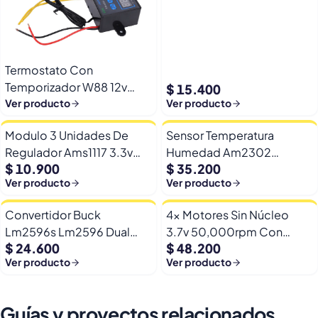
Arduino Esp32
Termostato Con
Temporizador W88 12v
$ 15.400
Automatico Frio Calor
Ver producto
Ver producto
Modulo 3 Unidades De
Sensor Temperatura
Regulador Ams1117 3.3v
Humedad Am2302
$ 10.900
$ 35.200
Yp-8 Con Pines
Dht22/am2302 Digital
Ver producto
Ver producto
Esp32
Convertidor Buck
4x Motores Sin Núcleo
Lm2596s Lm2596 Dual
3.7v 50,000rpm Con
$ 24.600
$ 48.200
Usb 9-36v A 5v Dc Jack
Helices Micro Fpv
Ver producto
Ver producto
Guías y proyectos relacionados