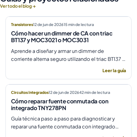
Ver todo el blog →
Transistores
12 de jun de 2026
15
min de lectura
Cómo hacer un dimmer de CA con triac
BT137 y MOC3021 o MOC3031
Aprende a diseñar y armar un dimmer de
corriente alterna seguro utilizando el triac BT137 y
optoacopladores MOC3021 o MOC3031 para un
Leer la guía
control de fase preciso y aislado.
Circuitos Integrados
12 de jun de 2026
42
min de lectura
Cómo reparar fuente conmutada con
integrado TNY278PN
Guía técnica paso a paso para diagnosticar y
reparar una fuente conmutada con integrado
TNY278PN cuando no arranca o parpadea,