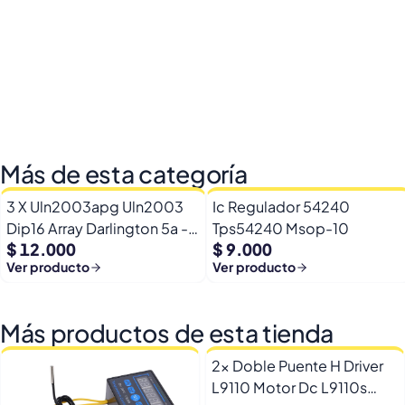
Más de esta categoría
3 X Uln2003apg Uln2003
Ic Regulador 54240
Dip16 Array Darlington 5a -
Tps54240 Msop-10
$ 12.000
$ 9.000
50v
Ver producto
Ver producto
Más productos de esta tienda
2x Doble Puente H Driver
L9110 Motor Dc L9110s