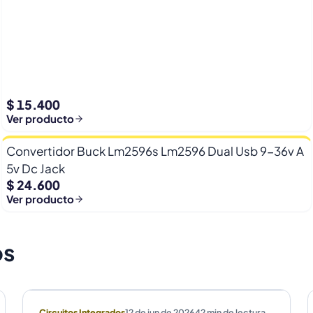
$ 15.400
Ver producto
Convertidor Buck Lm2596s Lm2596 Dual Usb 9-36v A
5v Dc Jack
$ 24.600
Ver producto
os
Circuitos Integrados
12 de jun de 2026
42
min de lectura