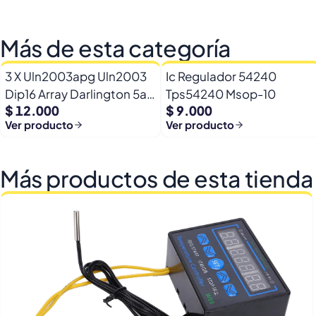
Más de esta categoría
3 X Uln2003apg Uln2003
Ic Regulador 54240
Dip16 Array Darlington 5a -
Tps54240 Msop-10
$ 12.000
$ 9.000
50v
Ver producto
Ver producto
Más productos de esta tienda