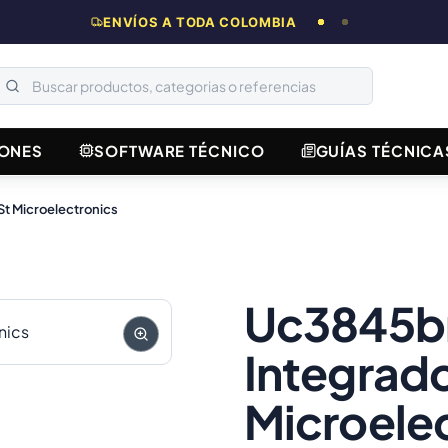
ENVÍOS A TODA COLOMBIA
ONES
SOFTWARE TÉCNICO
GUÍAS TÉCNICA
t Microelectronics
Uc3845bn
Integrad
Microele