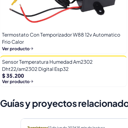
Termostato Con Temporizador W88 12v Automatico
Frio Calor
Ver producto
Sensor Temperatura Humedad Am2302
Dht22/am2302 Digital Esp32
$ 35.200
Ver producto
Guías y proyectos relacionad
Transistores
12 de jun de 2026
15
min de lectura