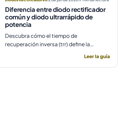
Diferencia entre diodo rectificador
común y diodo ultrarrápido de
potencia
Descubra cómo el tiempo de
recuperación inversa (trr) define la
elección entre un diodo rectificador
Leer la guía
común y uno ultrarrápido para evitar
fallas por temperatura en alta frecuencia.