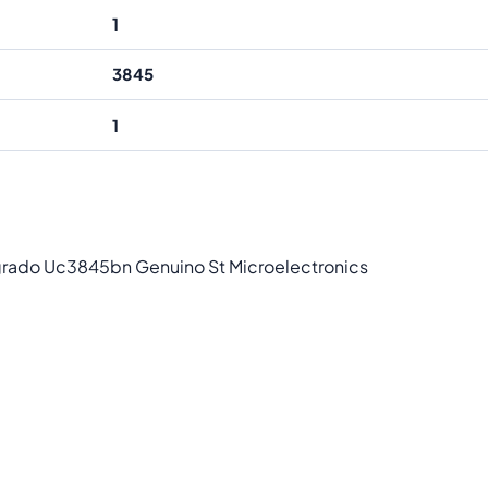
1
3845
1
rado Uc3845bn Genuino St Microelectronics