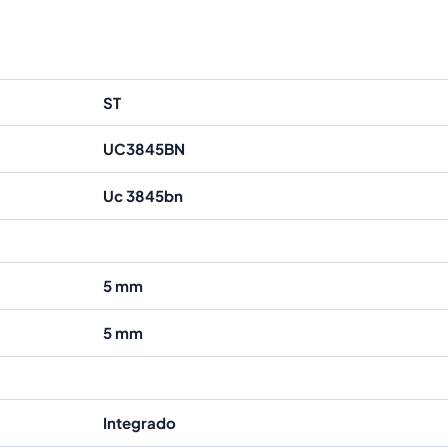
ST
UC3845BN
Uc 3845bn
5 mm
5 mm
Integrado