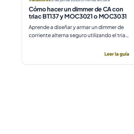
Cómo hacer un dimmer de CA con
triac BT137 y MOC3021 o MOC3031
Aprende a diseñar y armar un dimmer de
corriente alterna seguro utilizando el triac
BT137 y optoacopladores MOC3021 o
MOC3031 para un control de fase preciso
Leer la guía
y aislado.