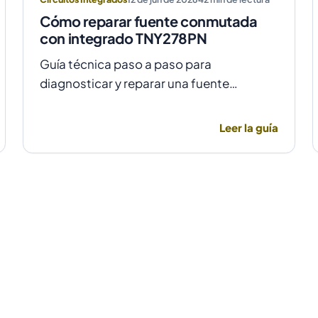
Cómo reparar fuente conmutada
con integrado TNY278PN
Guía técnica paso a paso para
diagnosticar y reparar una fuente
conmutada con integrado TNY278PN
cuando no arranca o parpadea, evitando
Leer la guía
daños por sobretensión.