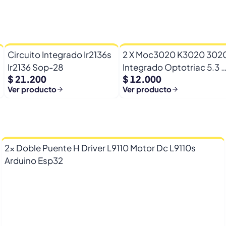
Circuito Integrado Ir2136s
2 X Moc3020 K3020 302
Ir2136 Sop-28
Integrado Optotriac 5.3 
$ 21.200
$ 12.000
Triac 400v
Ver producto
Ver producto
2x Doble Puente H Driver L9110 Motor Dc L9110s
Arduino Esp32