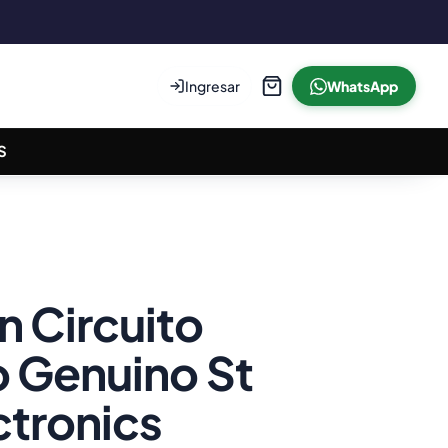
Ingresar
WhatsApp
S
 Circuito
o Genuino St
ctronics