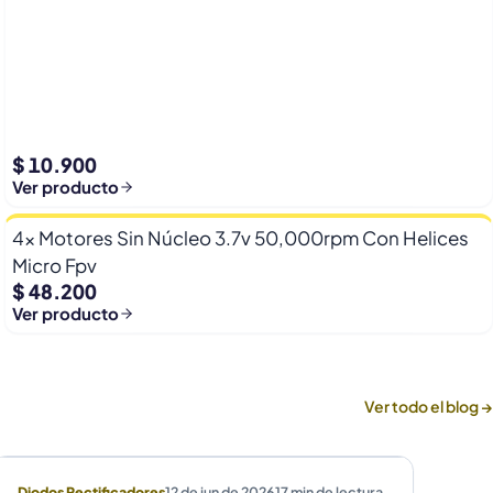
$ 10.900
Ver producto
4x Motores Sin Núcleo 3.7v 50,000rpm Con Helices
Micro Fpv
$ 48.200
Ver producto
Ver todo el blog →
Diodos Rectificadores
12 de jun de 2026
17
min de lectura