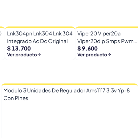
0
Lnk304pn Lnk304 Lnk 304
Viper20 Viper20a
Kv
Integrado Ac Dc Original
Viper20dip Smps Pwm
$ 13.700
$ 9.600
Driver Dip-8
Ver producto
Ver producto
Modulo 3 Unidades De Regulador Ams1117 3.3v Yp-8
Con Pines