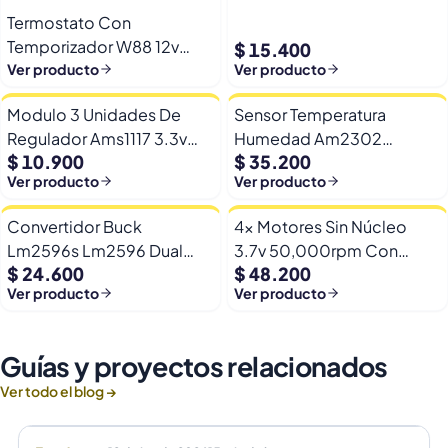
Termostato Con
Temporizador W88 12v
$ 15.400
Automatico Frio Calor
Ver producto
Ver producto
Modulo 3 Unidades De
Sensor Temperatura
Regulador Ams1117 3.3v
Humedad Am2302
$ 10.900
$ 35.200
Yp-8 Con Pines
Dht22/am2302 Digital
Ver producto
Ver producto
Esp32
Convertidor Buck
4x Motores Sin Núcleo
Lm2596s Lm2596 Dual
3.7v 50,000rpm Con
$ 24.600
$ 48.200
Usb 9-36v A 5v Dc Jack
Helices Micro Fpv
Ver producto
Ver producto
Guías y proyectos relacionados
Ver todo el blog →