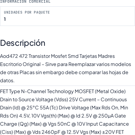
INFORMACIÓN COMERCIAL
UNIDADES POR PAQUETE
1
Descripción
Aod472 472 Transistor Mosfet Smd Tarjetas Madres
Escritorio Original – Sirve para Reemplazar varios modelos
de otras Placas sin embargo debe comparar las hojas de
datos.
FET Type N-Channel Technology MOSFET (Metal Oxide)
Drain to Source Voltage (Vdss) 25V Current – Continuous
Drain (Id) @ 25°C 55A (Tc) Drive Voltage (Max Rds On, Min
Rds On) 4.5V, 10V Vgs(th) (Max) @ Id 2.5V @ 250µA Gate
Charge (Qg) (Max) @ Vgs 50nC @ 10V Input Capacitance
(Ciss) (Max) @ Vds 2460pF @ 12.5V Vgs (Max) ±20V FET