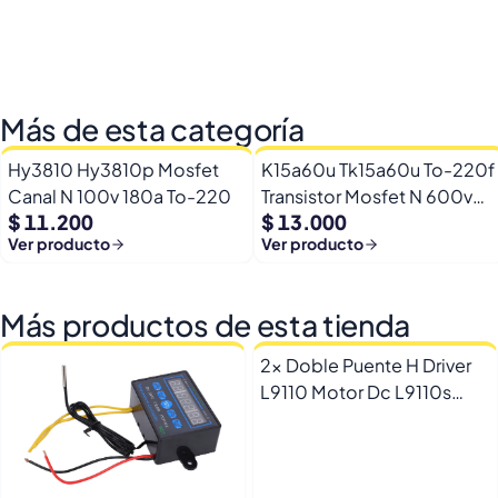
Más de esta categoría
Hy3810 Hy3810p Mosfet
K15a60u Tk15a60u To-220f
Canal N 100v 180a To-220
Transistor Mosfet N 600v
$ 11.200
$ 13.000
15a
Ver producto
Ver producto
Más productos de esta tienda
2x Doble Puente H Driver
L9110 Motor Dc L9110s
Arduino Esp32