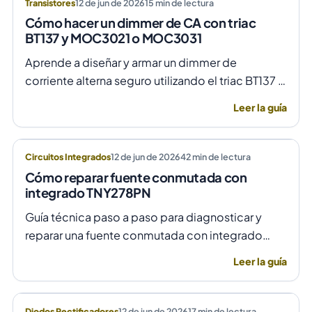
Transistores
12 de jun de 2026
15
min de lectura
Cómo hacer un dimmer de CA con triac
BT137 y MOC3021 o MOC3031
Aprende a diseñar y armar un dimmer de
corriente alterna seguro utilizando el triac BT137 y
optoacopladores MOC3021 o MOC3031 para un
Leer la guía
control de fase preciso y aislado.
Circuitos Integrados
12 de jun de 2026
42
min de lectura
Cómo reparar fuente conmutada con
integrado TNY278PN
Guía técnica paso a paso para diagnosticar y
reparar una fuente conmutada con integrado
TNY278PN cuando no arranca o parpadea,
Leer la guía
evitando daños por sobretensión.
Diodos Rectificadores
12 de jun de 2026
17
min de lectura