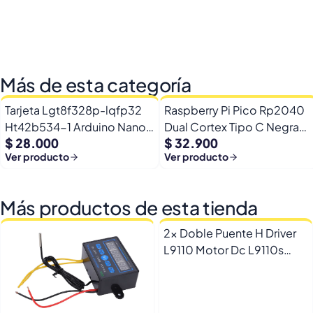
Más de esta categoría
Tarjeta Lgt8f328p-lqfp32
Raspberry Pi Pico Rp2040
Ht42b534-1 Arduino Nano
Dual Cortex Tipo C Negra
$ 28.000
$ 32.900
+ Pines
16mb + Rgb
Ver producto
Ver producto
Más productos de esta tienda
2x Doble Puente H Driver
L9110 Motor Dc L9110s
Arduino Esp32