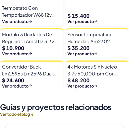
Termostato Con
Temporizador W88 12v
$ 15.400
Automatico Frio Calor
Ver producto
Ver producto
Modulo 3 Unidades De
Sensor Temperatura
Regulador Ams1117 3.3v
Humedad Am2302
$ 10.900
$ 35.200
Yp-8 Con Pines
Dht22/am2302 Digital
Ver producto
Ver producto
Esp32
Convertidor Buck
4x Motores Sin Núcleo
Lm2596s Lm2596 Dual
3.7v 50,000rpm Con
$ 24.600
$ 48.200
Usb 9-36v A 5v Dc Jack
Helices Micro Fpv
Ver producto
Ver producto
Guías y proyectos relacionados
Ver todo el blog →