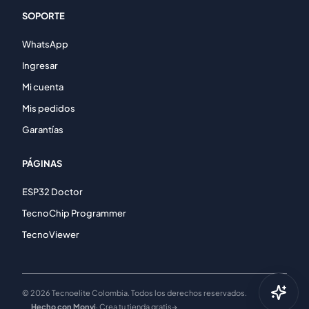
SOPORTE
WhatsApp
Ingresar
Mi cuenta
Mis pedidos
Garantías
PÁGINAS
ESP32 Doctor
TecnoChip Programmer
TecnoViewer
© 2026 Tecnoelite Colombia. Todos los derechos reservados.
Hecho con Monyi
· Crea tu tienda gratis
→