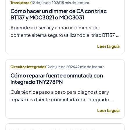
Transistores
12 de jun de 2026
15
min de lectura
Cómo hacer un dimmer de CA con triac
BT137 y MOC3021 o MOC3031
Aprende a diseñar y armar un dimmer de
corriente alterna seguro utilizando el triac BT137 y
optoacopladores MOC3021 o MOC3031 para un
Leer la guía
control de fase preciso y aislado.
Circuitos Integrados
12 de jun de 2026
42
min de lectura
Cómo reparar fuente conmutada con
integrado TNY278PN
Guía técnica paso a paso para diagnosticar y
reparar una fuente conmutada con integrado
TNY278PN cuando no arranca o parpadea,
Leer la guía
evitando daños por sobretensión.