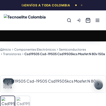
ENVÍOS A TODA COLOMBIA
Inicio
Componentes Electrónicos
Semiconductores
Transistores
Csd19505 Csd-19505 Csd19505kcs Mosfet N 80v 150a
1
/
2