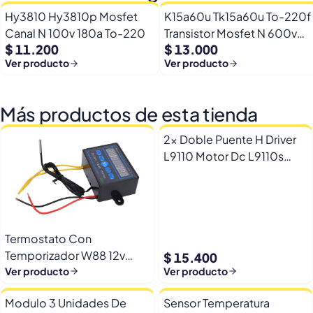
Hy3810 Hy3810p Mosfet
K15a60u Tk15a60u To-220f
Canal N 100v 180a To-220
Transistor Mosfet N 600v
$ 11.200
$ 13.000
15a
Ver producto
Ver producto
Más productos de esta tienda
2x Doble Puente H Driver
L9110 Motor Dc L9110s
Arduino Esp32
Termostato Con
Temporizador W88 12v
$ 15.400
Automatico Frio Calor
Ver producto
Ver producto
Modulo 3 Unidades De
Sensor Temperatura