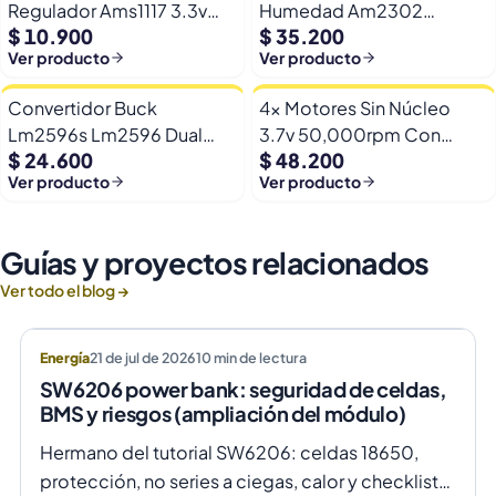
Regulador Ams1117 3.3v
Humedad Am2302
$ 10.900
$ 35.200
Yp-8 Con Pines
Dht22/am2302 Digital
Ver producto
Ver producto
Esp32
Convertidor Buck
4x Motores Sin Núcleo
Lm2596s Lm2596 Dual
3.7v 50,000rpm Con
$ 24.600
$ 48.200
Usb 9-36v A 5v Dc Jack
Helices Micro Fpv
Ver producto
Ver producto
Guías y proyectos relacionados
Ver todo el blog →
Energía
21 de jul de 2026
10
min de lectura
SW6206 power bank: seguridad de celdas,
BMS y riesgos (ampliación del módulo)
Hermano del tutorial SW6206: celdas 18650,
protección, no series a ciegas, calor y checklist