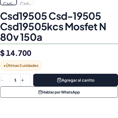
Csd19505 Csd-19505
Csd19505kcs Mosfet N
80v 150a
$ 14.700
•
Últimas 5 unidades
Agregar al carrito
1
Hablar por WhatsApp