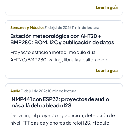
anti-incendio. Módulos y carga del catálogo.
Leer la guía
Sensores y Módulos
21 de jul de 2026
11
min de lectura
Estación meteorológica con AHT20 +
BMP280: BOM, I2C y publicación de datos
Proyecto estación meteo: módulo dual
AHT20/BMP280, wiring, librerías, calibración
burda, OLED y BOM real del catálogo Tecnoelite.
Leer la guía
Audio
21 de jul de 2026
10
min de lectura
INMP441 con ESP32: proyectos de audio
más allá del cableado I2S
Del wiring al proyecto: grabación, detección de
nivel, FFT básica y errores de reloj I2S. Módulo