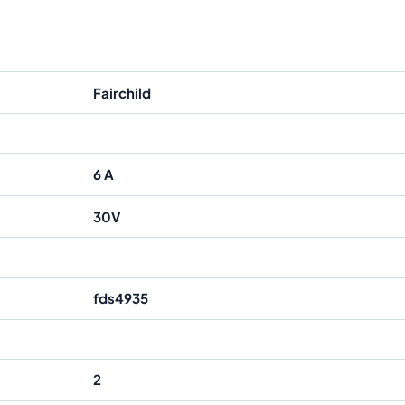
Fairchild
6 A
30V
fds4935
2