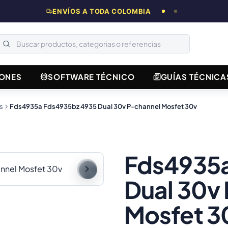
ENVÍOS A TODA COLOMBIA
ONES
SOFTWARE TÉCNICO
GUÍAS TÉCNICA
s
Fds4935a Fds4935bz 4935 Dual 30v P-channel Mosfet 30v
Fds4935a
Dual 30v
Mosfet 3