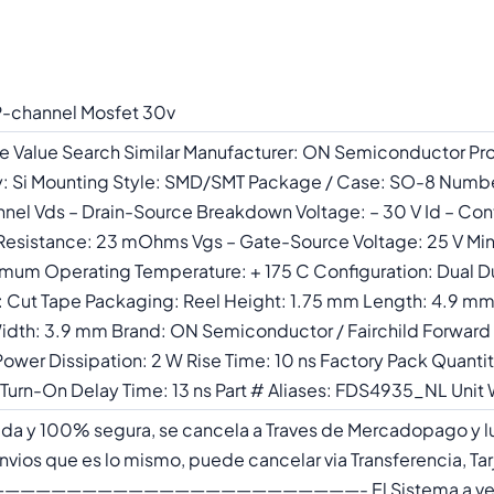
P-channel Mosfet 30v
ute Value Search Similar Manufacturer: ON Semiconductor 
y: Si Mounting Style: SMD/SMT Package / Case: SO-8 Numbe
annel Vds – Drain-Source Breakdown Voltage: – 30 V Id – Cont
 Resistance: 23 mOhms Vgs – Gate-Source Voltage: 25 V M
mum Operating Temperature: + 175 C Configuration: Dual D
ut Tape Packaging: Reel Height: 1.75 mm Length: 4.9 mm T
dth: 3.9 mm Brand: ON Semiconductor / Fairchild Forward
– Power Dissipation: 2 W Rise Time: 10 ns Factory Pack Quanti
 Turn-On Delay Time: 13 ns Part # Aliases: FDS4935_NL Unit
da y 100% segura, se cancela a Traves de Mercadopago y l
ios que es lo mismo, puede cancelar via Transferencia, Tar
————————————————————- El Sistema a veces