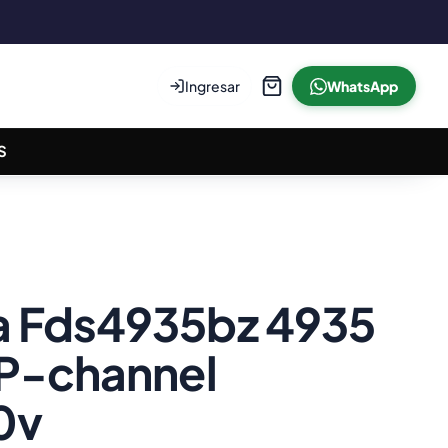
Ingresar
WhatsApp
S
 Fds4935bz 4935
 P-channel
0v