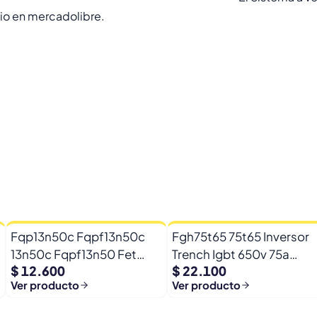
nvio en mercadolibre.
Fqp13n50c Fqpf13n50c
Fgh75t65 75t65 Inversor
13n50c Fqpf13n50 Fet
Trench Igbt 650v 75a
$ 12.600
$ 22.100
500v 13a 0,39ohm
Fgh75t65upd
Ver producto
Ver producto