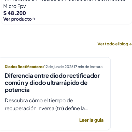
Micro Fpv
$ 48.200
Ver producto
Ver todo el blog →
Diodos Rectificadores
12 de jun de 2026
17
min de lectura
Diferencia entre diodo rectificador
común y diodo ultrarrápido de
potencia
Descubra cómo el tiempo de
recuperación inversa (trr) define la
elección entre un diodo rectificador
Leer la guía
común y uno ultrarrápido para evitar