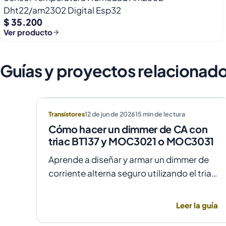
Dht22/am2302 Digital Esp32
$ 35.200
Ver producto
Guías y proyectos relacionad
Transistores
12 de jun de 2026
15
min de lectura
Cómo hacer un dimmer de CA con
triac BT137 y MOC3021 o MOC3031
Aprende a diseñar y armar un dimmer de
corriente alterna seguro utilizando el triac
BT137 y optoacopladores MOC3021 o
MOC3031 para un control de fase preciso
Leer la guía
y aislado.