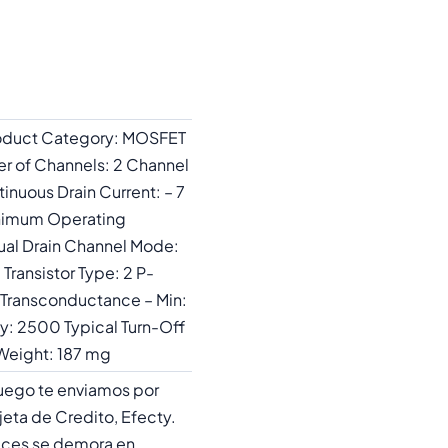
Product Category: MOSFET
r of Channels: 2 Channel
inuous Drain Current: – 7
inimum Operating
ual Drain Channel Mode:
ransistor Type: 2 P-
 Transconductance – Min:
ty: 2500 Typical Turn-Off
 Weight: 187 mg
uego te enviamos por
jeta de Credito, Efecty.
 se demora en