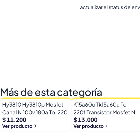
actualizar el status de e
Más de esta categoría
Hy3810 Hy3810p Mosfet
K15a60u Tk15a60u To-
Canal N 100v 180a To-220
220f Transistor Mosfet N
$ 11.200
$ 13.000
600v 15a
Ver producto
Ver producto