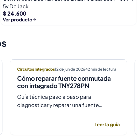
5v Dc Jack
$ 24.600
Ver producto
os
Circuitos Integrados
12 de jun de 2026
42
min de lectura
Cómo reparar fuente conmutada
con integrado TNY278PN
Guía técnica paso a paso para
diagnosticar y reparar una fuente
conmutada con integrado TNY278PN
cuando no arranca o parpadea, evitando
Leer la guía
daños por sobretensión.