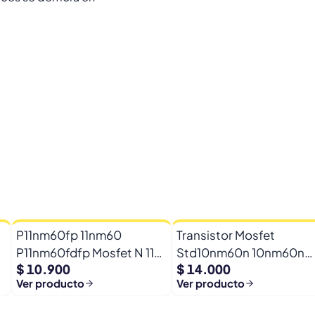
P11nm60fp 11nm60
Transistor Mosfet
P11nm60fdfp Mosfet N 11a
Std10nm60n 10nm60n
$ 10.900
$ 14.000
600vto-220f
10nm6 600v 8a To-252
Ver producto
Ver producto