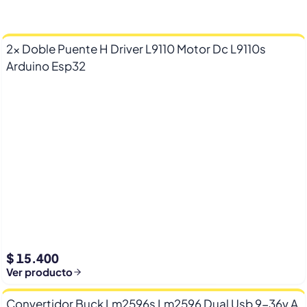
2x Doble Puente H Driver L9110 Motor Dc L9110s
Arduino Esp32
$ 15.400
Ver producto
Convertidor Buck Lm2596s Lm2596 Dual Usb 9-36v A