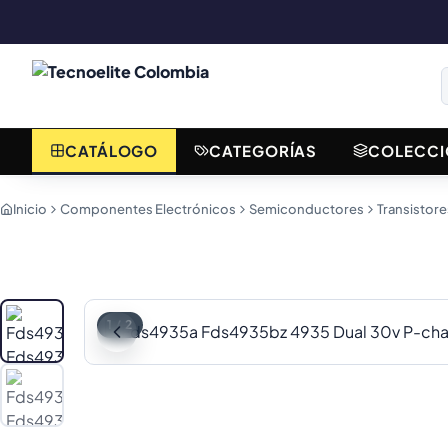
CATÁLOGO
CATEGORÍAS
COLECCI
Inicio
Componentes Electrónicos
Semiconductores
Transistore
1
/
2