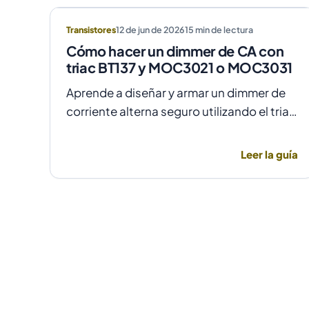
Transistores
12 de jun de 2026
15
min de lectura
Cómo hacer un dimmer de CA con
triac BT137 y MOC3021 o MOC3031
Aprende a diseñar y armar un dimmer de
corriente alterna seguro utilizando el triac
BT137 y optoacopladores MOC3021 o
MOC3031 para un control de fase preciso
Leer la guía
y aislado.