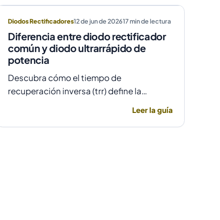
Diodos Rectificadores
12 de jun de 2026
17
min de lectura
Diferencia entre diodo rectificador
común y diodo ultrarrápido de
potencia
Descubra cómo el tiempo de
recuperación inversa (trr) define la
elección entre un diodo rectificador
Leer la guía
común y uno ultrarrápido para evitar
fallas por temperatura en alta frecuencia.