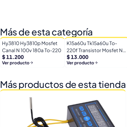
Más de esta categoría
Hy3810 Hy3810p Mosfet
K15a60u Tk15a60u To-
Canal N 100v 180a To-220
220f Transistor Mosfet N
$ 11.200
$ 13.000
600v 15a
Ver producto
Ver producto
Más productos de esta tienda