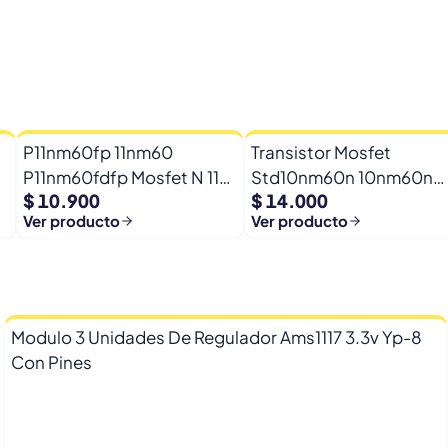
P11nm60fp 11nm60
Transistor Mosfet
P11nm60fdfp Mosfet N 11a
Std10nm60n 10nm60n
$ 10.900
$ 14.000
600vto-220f
10nm6 600v 8a To-252
Ver producto
Ver producto
Modulo 3 Unidades De Regulador Ams1117 3.3v Yp-8
Con Pines