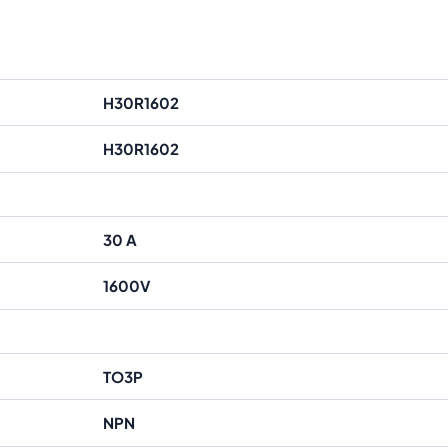
H30R1602
H30R1602
30 A
1600V
TO3P
NPN