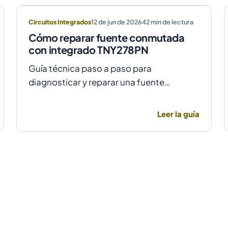
Circuitos Integrados
12 de jun de 2026
42
min de lectura
Cómo reparar fuente conmutada
con integrado TNY278PN
Guía técnica paso a paso para
diagnosticar y reparar una fuente
conmutada con integrado TNY278PN
cuando no arranca o parpadea, evitando
Leer la guía
daños por sobretensión.