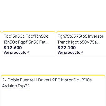
Fqp13n50c Fqpf13n50c
Fgh75t65 75t65 Inversor
13n50c Fqpf13n50 Fet
Trench Igbt 650v 75a
$ 12.600
$ 22.100
500v 13a 0,39ohm
Fgh75t65upd
Ver producto
Ver producto
2x Doble Puente H Driver L9110 Motor Dc L9110s
Arduino Esp32