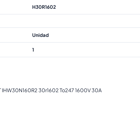
H30R1602
Unidad
1
BT IHW30N160R2 30r1602 To247 1600V 30A