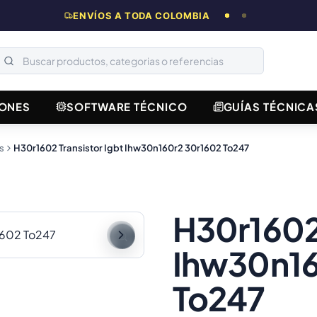
ENVÍOS A TODA COLOMBIA
ONES
SOFTWARE TÉCNICO
GUÍAS TÉCNICA
s
H30r1602 Transistor Igbt Ihw30n160r2 30r1602 To247
H30r1602 
Ihw30n16
To247