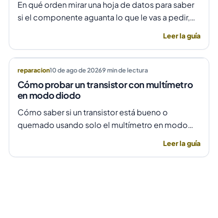
En qué orden mirar una hoja de datos para saber
si el componente aguanta lo que le vas a pedir,
sin leerte las cuarenta páginas.
Leer la guía
reparacion
10 de ago de 2026
9
min de lectura
Cómo probar un transistor con multímetro
en modo diodo
Cómo saber si un transistor está bueno o
quemado usando solo el multímetro en modo
diodo, con las lecturas que deberías ver y las que
Leer la guía
delatan la falla.