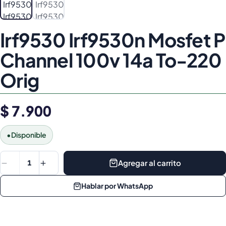
Irf9530 Irf9530n Mosfet P
Channel 100v 14a To-220
Orig
$ 7.900
•
Disponible
Agregar al carrito
1
Hablar por WhatsApp