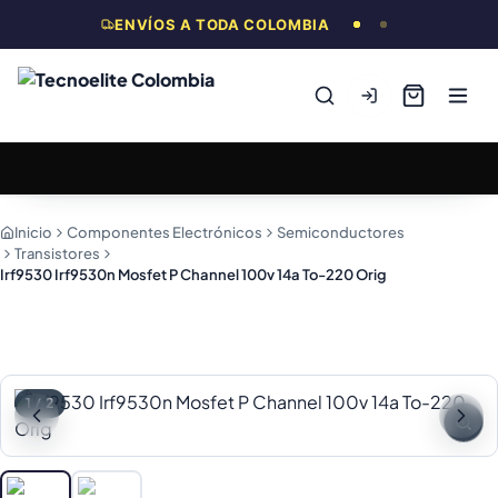
ENVÍOS A TODA COLOMBIA
Inicio
Componentes Electrónicos
Semiconductores
Transistores
Irf9530 Irf9530n Mosfet P Channel 100v 14a To-220 Orig
1
/
2