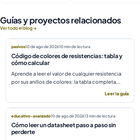
Guías y proyectos relacionados
Ver todo el blog →
pasivos
10 de ago de 2026
10
min de lectura
Código de colores de resistencias: tabla y
cómo calcular
Aprende a leer el valor de cualquier resistencia
por sus anillos de colores: la tabla completa,
ejemplos resueltos de 4 y 5 bandas, y el truco
Leer la guía
para saber por qué lado se empieza a leer.
educativo-avanzado
10 de ago de 2026
13
min de lectura
Cómo leer un datasheet paso a paso sin
perderte