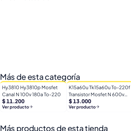
Más de esta categoría
Hy3810 Hy3810p Mosfet
K15a60u Tk15a60u To-220f
Canal N 100v 180a To-220
Transistor Mosfet N 600v
$ 11.200
$ 13.000
15a
Ver producto
Ver producto
Más productos de esta tienda