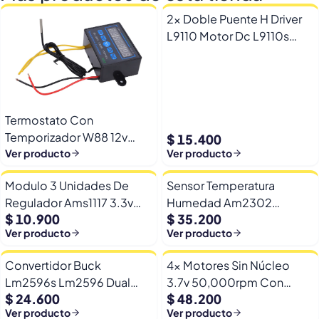
2x Doble Puente H Driver
L9110 Motor Dc L9110s
Arduino Esp32
Termostato Con
Temporizador W88 12v
$ 15.400
Automatico Frio Calor
Ver producto
Ver producto
Modulo 3 Unidades De
Sensor Temperatura
Regulador Ams1117 3.3v
Humedad Am2302
$ 10.900
$ 35.200
Yp-8 Con Pines
Dht22/am2302 Digital
Ver producto
Ver producto
Esp32
Convertidor Buck
4x Motores Sin Núcleo
Lm2596s Lm2596 Dual
3.7v 50,000rpm Con
$ 24.600
$ 48.200
Usb 9-36v A 5v Dc Jack
Helices Micro Fpv
Ver producto
Ver producto