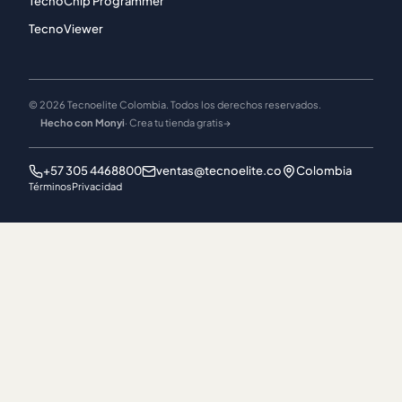
TecnoChip Programmer
TecnoViewer
© 2026 Tecnoelite Colombia. Todos los derechos reservados.
Hecho con Monyi
· Crea tu tienda gratis
→
+57 305 4468800
ventas@tecnoelite.co
Colombia
Términos
Privacidad