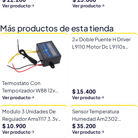
Ver producto
Ver producto
Más productos de esta tienda
2x Doble Puente H Driver
L9110 Motor Dc L9110s
Arduino Esp32
Termostato Con
Temporizador W88 12v
$ 15.400
Automatico Frio Calor
Ver producto
Ver producto
Modulo 3 Unidades De
Sensor Temperatura
Regulador Ams1117 3.3v
Humedad Am2302
$ 10.900
$ 35.200
Yp-8 Con Pines
Dht22/am2302 Digital
Ver producto
Ver producto
Esp32