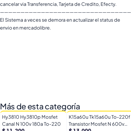
cancelar via Transferencia, Tarjeta de Credito, Efecty.
————————————————————————————————
El Sistema a veces se demora en actualizar el status de
envio en mercadolibre.
Más de esta categoría
Hy3810 Hy3810p Mosfet
K15a60u Tk15a60u To-220f
Canal N 100v 180a To-220
Transistor Mosfet N 600v
$ 11.200
$ 13.000
15a