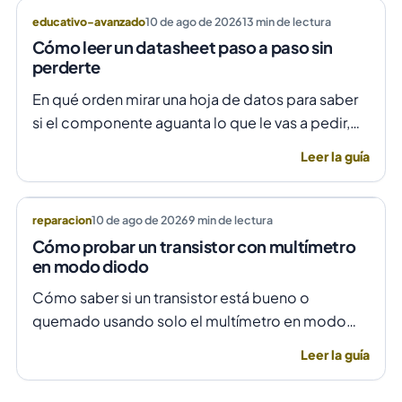
educativo-avanzado
10 de ago de 2026
13
min de lectura
Cómo leer un datasheet paso a paso sin
perderte
En qué orden mirar una hoja de datos para saber
si el componente aguanta lo que le vas a pedir,
sin leerte las cuarenta páginas.
Leer la guía
reparacion
10 de ago de 2026
9
min de lectura
Cómo probar un transistor con multímetro
en modo diodo
Cómo saber si un transistor está bueno o
quemado usando solo el multímetro en modo
diodo, con las lecturas que deberías ver y las que
Leer la guía
delatan la falla.