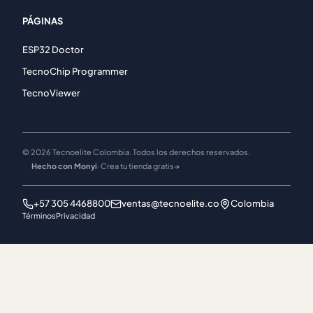
PÁGINAS
ESP32 Doctor
TecnoChip Programmer
TecnoViewer
© 2026 Tecnoelite Colombia. Todos los derechos reservados.
Hecho con Monyi
· Crea tu tienda gratis
→
+57 305 4468800
ventas@tecnoelite.co
Colombia
Términos
Privacidad