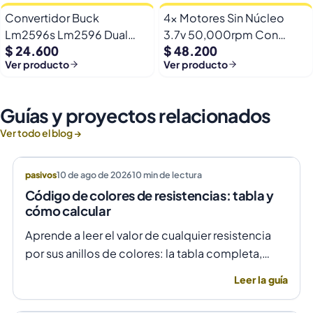
Convertidor Buck
4x Motores Sin Núcleo
Lm2596s Lm2596 Dual
3.7v 50,000rpm Con
$ 24.600
$ 48.200
Usb 9-36v A 5v Dc Jack
Helices Micro Fpv
Ver producto
Ver producto
Guías y proyectos relacionados
Ver todo el blog →
pasivos
10 de ago de 2026
10
min de lectura
Código de colores de resistencias: tabla y
cómo calcular
Aprende a leer el valor de cualquier resistencia
por sus anillos de colores: la tabla completa,
ejemplos resueltos de 4 y 5 bandas, y el truco
Leer la guía
para saber por qué lado se empieza a leer.