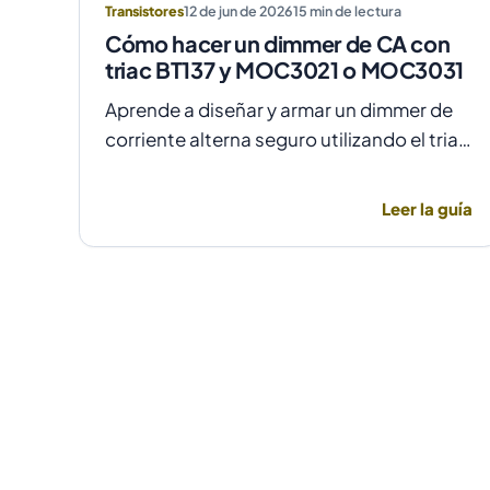
Transistores
12 de jun de 2026
15
min de lectura
Cómo hacer un dimmer de CA con
triac BT137 y MOC3021 o MOC3031
Aprende a diseñar y armar un dimmer de
corriente alterna seguro utilizando el triac
BT137 y optoacopladores MOC3021 o
MOC3031 para un control de fase preciso
Leer la guía
y aislado.