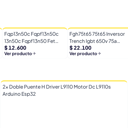
Fqp13n50c Fqpf13n50c
Fgh75t65 75t65 Inversor
13n50c Fqpf13n50 Fet
Trench Igbt 650v 75a
$ 12.600
$ 22.100
500v 13a 0,39ohm
Fgh75t65upd
Ver producto
Ver producto
2x Doble Puente H Driver L9110 Motor Dc L9110s
Arduino Esp32