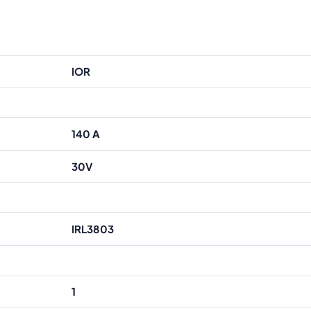
IOR
140 A
30V
IRL3803
1