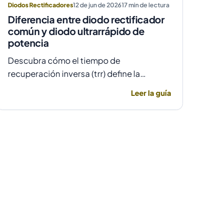
Diodos Rectificadores
12 de jun de 2026
17
min de lectura
Diferencia entre diodo rectificador
común y diodo ultrarrápido de
potencia
Descubra cómo el tiempo de
recuperación inversa (trr) define la
elección entre un diodo rectificador
Leer la guía
común y uno ultrarrápido para evitar
fallas por temperatura en alta frecuencia.