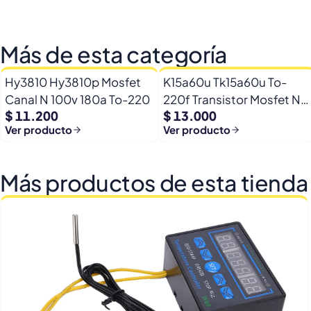
Más de esta categoría
Hy3810 Hy3810p Mosfet
K15a60u Tk15a60u To-
Canal N 100v 180a To-220
220f Transistor Mosfet N
$ 11.200
$ 13.000
600v 15a
Ver producto
Ver producto
Más productos de esta tienda