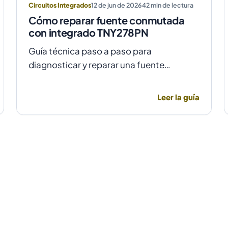
Circuitos Integrados
12 de jun de 2026
42
min de lectura
Cómo reparar fuente conmutada
con integrado TNY278PN
Guía técnica paso a paso para
diagnosticar y reparar una fuente
conmutada con integrado TNY278PN
cuando no arranca o parpadea, evitando
Leer la guía
daños por sobretensión.