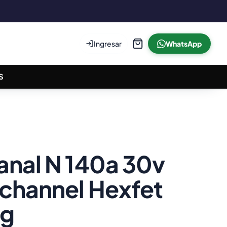
Ingresar
WhatsApp
S
anal N 140a 30v
-channel Hexfet
ig