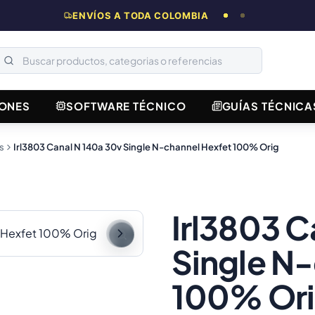
ENVÍOS A TODA COLOMBIA
ONES
SOFTWARE TÉCNICO
GUÍAS TÉCNICA
s
Irl3803 Canal N 140a 30v Single N-channel Hexfet 100% Orig
Irl3803 C
Single N
100% Or