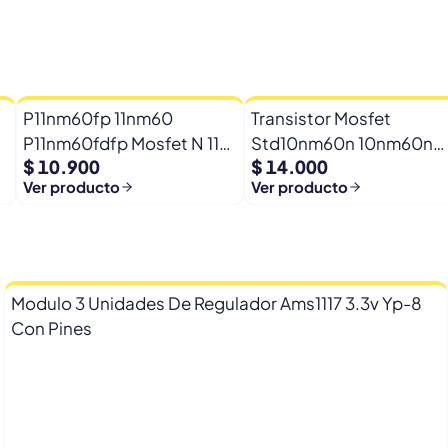
P11nm60fp 11nm60
Transistor Mosfet
P11nm60fdfp Mosfet N 11a
Std10nm60n 10nm60n
$ 10.900
$ 14.000
600vto-220f
10nm6 600v 8a To-252
Ver producto
Ver producto
Modulo 3 Unidades De Regulador Ams1117 3.3v Yp-8
Con Pines