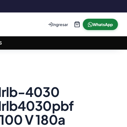
Ingresar
WhatsApp
S
 Irlb-4030
 Irlb4030pbf
 100 V 180a