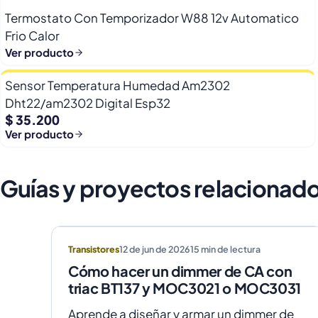
Termostato Con Temporizador W88 12v Automatico
Frio Calor
Ver producto
Sensor Temperatura Humedad Am2302
Dht22/am2302 Digital Esp32
$ 35.200
Ver producto
Guías y proyectos relacionad
Transistores
12 de jun de 2026
15
min de lectura
Cómo hacer un dimmer de CA con
triac BT137 y MOC3021 o MOC3031
Aprende a diseñar y armar un dimmer de