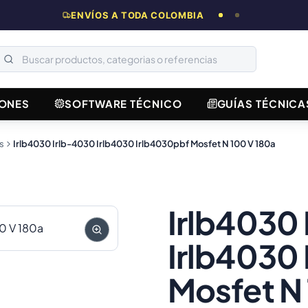
ENVÍOS A TODA COLOMBIA
ONES
SOFTWARE TÉCNICO
GUÍAS TÉCNICA
s
Irlb4030 Irlb-4030 Irlb4030 Irlb4030pbf Mosfet N 100 V 180a
Irlb4030
Irlb4030
Mosfet N