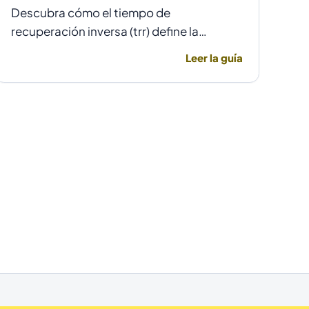
Descubra cómo el tiempo de
recuperación inversa (trr) define la
elección entre un diodo rectificador
Leer la guía
común y uno ultrarrápido para evitar
fallas por temperatura en alta frecuencia.