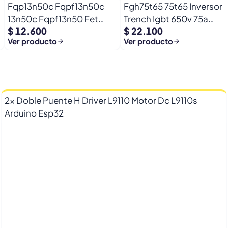
Fqp13n50c Fqpf13n50c
Fgh75t65 75t65 Inversor
13n50c Fqpf13n50 Fet
Trench Igbt 650v 75a
$ 12.600
$ 22.100
500v 13a 0,39ohm
Fgh75t65upd
Ver producto
Ver producto
2x Doble Puente H Driver L9110 Motor Dc L9110s
Arduino Esp32