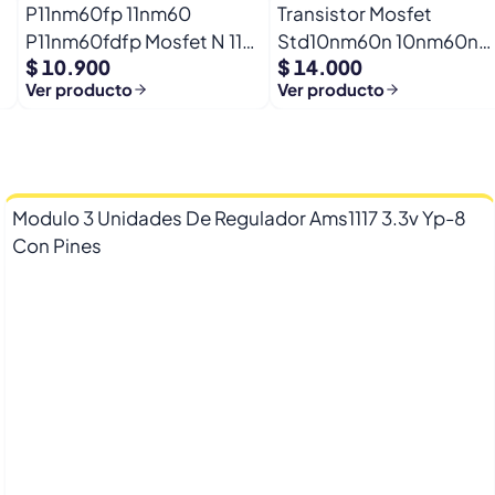
P11nm60fp 11nm60
Transistor Mosfet
P11nm60fdfp Mosfet N 11a
Std10nm60n 10nm60n
$ 10.900
$ 14.000
600vto-220f
10nm6 600v 8a To-252
Ver producto
Ver producto
Modulo 3 Unidades De Regulador Ams1117 3.3v Yp-8
Con Pines