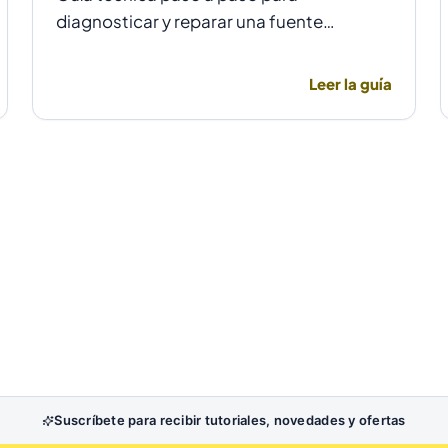
diagnosticar y reparar una fuente
conmutada con integrado TNY278PN
cuando no arranca o parpadea, evitando
Leer la guía
daños por sobretensión.
Suscríbete para recibir tutoriales, novedades y ofertas