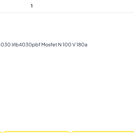
1
4030 Irlb4030pbf Mosfet N 100 V 180a