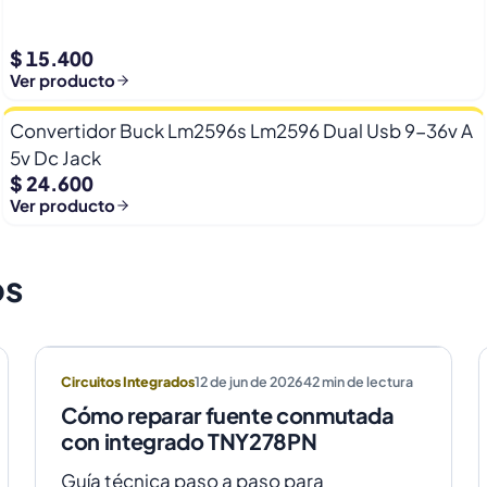
$ 15.400
Ver producto
Convertidor Buck Lm2596s Lm2596 Dual Usb 9-36v A
5v Dc Jack
$ 24.600
Ver producto
os
Circuitos Integrados
12 de jun de 2026
42
min de lectura
Cómo reparar fuente conmutada
con integrado TNY278PN
Guía técnica paso a paso para