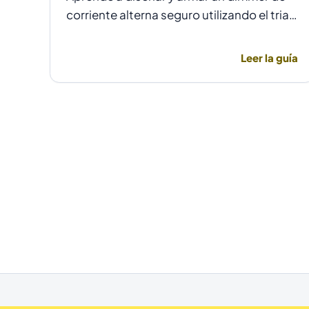
corriente alterna seguro utilizando el triac
BT137 y optoacopladores MOC3021 o
MOC3031 para un control de fase preciso
Leer la guía
y aislado.