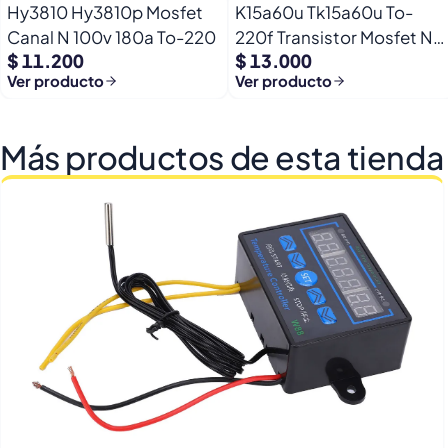
Hy3810 Hy3810p Mosfet
K15a60u Tk15a60u To-
Canal N 100v 180a To-220
220f Transistor Mosfet N
$ 11.200
$ 13.000
600v 15a
Ver producto
Ver producto
Más productos de esta tienda