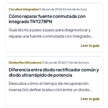
Circuitos Integrados
12 de jun de 2026
42
min de lectura
Cómo reparar fuente conmutada con
integrado TNY278PN
Guía técnica paso a paso para diagnosticar y
reparar una fuente conmutada con integrado
TNY278PN cuando no arranca o parpadea,
Leer la guía
evitando daños por sobretensión.
Diodos Rectificadores
12 de jun de 2026
17
min de lectura
Diferencia entre diodo rectificador común y
diodo ultrarrápido de potencia
Descubra cómo el tiempo de recuperación
inversa (trr) define la elección entre un diodo
rectificador común y uno ultrarrápido para evitar
Leer la guía
fallas por temperatura en alta frecuencia.