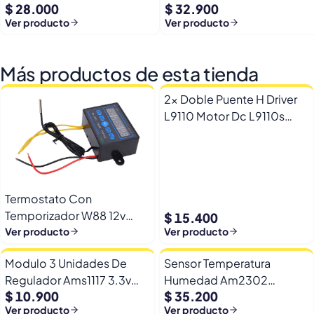
$ 28.000
$ 32.900
+ Pines
16mb + Rgb
Ver producto
Ver producto
Más productos de esta tienda
2x Doble Puente H Driver
L9110 Motor Dc L9110s
Arduino Esp32
Termostato Con
Temporizador W88 12v
$ 15.400
Automatico Frio Calor
Ver producto
Ver producto
Modulo 3 Unidades De
Sensor Temperatura
Regulador Ams1117 3.3v
Humedad Am2302
$ 10.900
$ 35.200
Yp-8 Con Pines
Dht22/am2302 Digital
Ver producto
Ver producto
Esp32