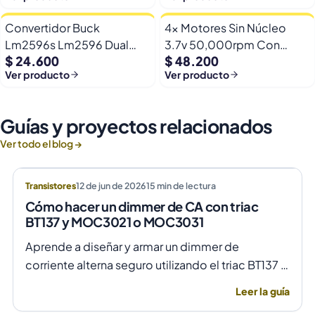
Convertidor Buck
4x Motores Sin Núcleo
Lm2596s Lm2596 Dual
3.7v 50,000rpm Con
$ 24.600
$ 48.200
Usb 9-36v A 5v Dc Jack
Helices Micro Fpv
Ver producto
Ver producto
Guías y proyectos relacionados
Ver todo el blog →
Transistores
12 de jun de 2026
15
min de lectura
Cómo hacer un dimmer de CA con triac
BT137 y MOC3021 o MOC3031
Aprende a diseñar y armar un dimmer de
corriente alterna seguro utilizando el triac BT137 y
optoacopladores MOC3021 o MOC3031 para un
Leer la guía
control de fase preciso y aislado.