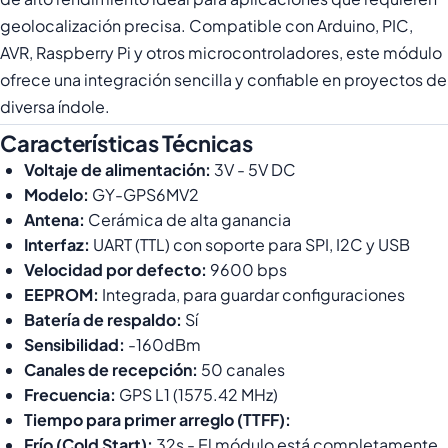
geolocalización precisa. Compatible con Arduino, PIC,
AVR, Raspberry Pi y otros microcontroladores, este módulo
ofrece una integración sencilla y confiable en proyectos de
diversa índole.
Características Técnicas
Voltaje de alimentación:
3V - 5V DC
Modelo:
GY-GPS6MV2
Antena:
Cerámica de alta ganancia
Interfaz:
UART (TTL) con soporte para SPI, I2C y USB
Velocidad por defecto:
9600 bps
EEPROM:
Integrada, para guardar configuraciones
Batería de respaldo:
Sí
Sensibilidad:
-160dBm
Canales de recepción:
50 canales
Frecuencia:
GPS L1 (1575.42 MHz)
Tiempo para primer arreglo (TTFF):
Frío (Cold Start):
32s - El módulo está completamente