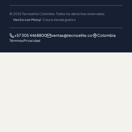
© 2026 Tecnoelite Colombia. Todos los derechos reservados.
Hecho con Monyi
· Crea tu tienda gratis
→
+57 305 4468800
ventas@tecnoelite.co
Colombia
Términos
Privacidad