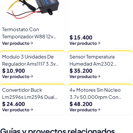
Arduino Esp32
Termostato Con
Temporizador W88 12v
$ 15.400
Automatico Frio Calor
Ver producto
Ver producto
Modulo 3 Unidades De
Sensor Temperatura
Regulador Ams1117 3.3v
Humedad Am2302
$ 10.900
$ 35.200
Yp-8 Con Pines
Dht22/am2302 Digital
Ver producto
Ver producto
Esp32
Convertidor Buck
4x Motores Sin Núcleo
Lm2596s Lm2596 Dual
3.7v 50,000rpm Con
$ 24.600
$ 48.200
Usb 9-36v A 5v Dc Jack
Helices Micro Fpv
Ver producto
Ver producto
Guías y proyectos relacionados