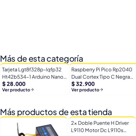
Más de esta categoría
Tarjeta Lgt8f328p-lqfp32
Raspberry Pi Pico Rp2040
Ht42b534-1 Arduino Nano
Dual Cortex Tipo C Negra
$ 28.000
$ 32.900
+ Pines
16mb + Rgb
Ver producto
Ver producto
Más productos de esta tienda
2x Doble Puente H Driver
L9110 Motor Dc L9110s