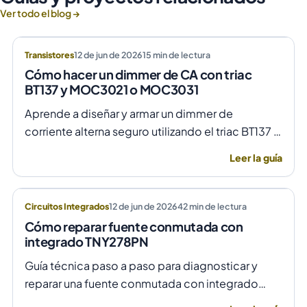
Ver todo el blog →
Transistores
12 de jun de 2026
15
min de lectura
Cómo hacer un dimmer de CA con triac
BT137 y MOC3021 o MOC3031
Aprende a diseñar y armar un dimmer de
corriente alterna seguro utilizando el triac BT137 y
optoacopladores MOC3021 o MOC3031 para un
Leer la guía
control de fase preciso y aislado.
Circuitos Integrados
12 de jun de 2026
42
min de lectura
Cómo reparar fuente conmutada con
integrado TNY278PN
Guía técnica paso a paso para diagnosticar y
reparar una fuente conmutada con integrado
TNY278PN cuando no arranca o parpadea,