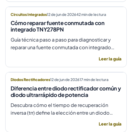
Circuitos Integrados
12 de jun de 2026
42
min de lectura
Cómo reparar fuente conmutada con
integrado TNY278PN
Guía técnica paso a paso para diagnosticar y
reparar una fuente conmutada con integrado
TNY278PN cuando no arranca o parpadea,
Leer la guía
evitando daños por sobretensión.
Diodos Rectificadores
12 de jun de 2026
17
min de lectura
Diferencia entre diodo rectificador común y
diodo ultrarrápido de potencia
Descubra cómo el tiempo de recuperación
inversa (trr) define la elección entre un diodo
rectificador común y uno ultrarrápido para evitar
Leer la guía
fallas por temperatura en alta frecuencia.