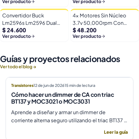
Ver producto
Ver producto
Esp32
Convertidor Buck
4x Motores Sin Núcleo
Lm2596s Lm2596 Dual
3.7v 50,000rpm Con
$ 24.600
$ 48.200
Usb 9-36v A 5v Dc Jack
Helices Micro Fpv
Ver producto
Ver producto
Guías y proyectos relacionados
Ver todo el blog →
Transistores
12 de jun de 2026
15
min de lectura
Cómo hacer un dimmer de CA con triac
BT137 y MOC3021 o MOC3031
Aprende a diseñar y armar un dimmer de
corriente alterna seguro utilizando el triac BT137 y
optoacopladores MOC3021 o MOC3031 para un
Leer la guía
control de fase preciso y aislado.