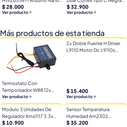
Ht42b534-1 Arduino Nano
Dual Cortex Tipo C Negra
$ 28.000
$ 32.900
+ Pines
16mb + Rgb
Ver producto
Ver producto
Más productos de esta tienda
2x Doble Puente H Driver
L9110 Motor Dc L9110s
Arduino Esp32
Termostato Con
Temporizador W88 12v
$ 15.400
Automatico Frio Calor
Ver producto
Ver producto
Modulo 3 Unidades De
Sensor Temperatura
Regulador Ams1117 3.3v
Humedad Am2302
$ 10.900
$ 35.200
Yp-8 Con Pines
Dht22/am2302 Digital