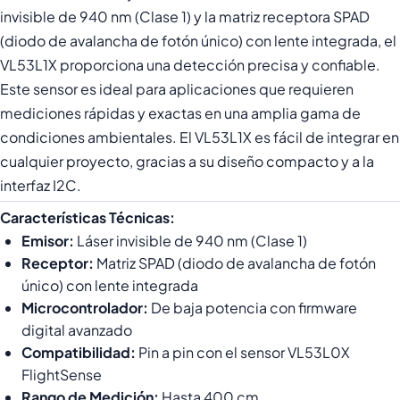
invisible de 940 nm (Clase 1) y la matriz receptora SPAD
(diodo de avalancha de fotón único) con lente integrada, el
VL53L1X proporciona una detección precisa y confiable.
Este sensor es ideal para aplicaciones que requieren
mediciones rápidas y exactas en una amplia gama de
condiciones ambientales. El VL53L1X es fácil de integrar en
cualquier proyecto, gracias a su diseño compacto y a la
interfaz I2C.
Características Técnicas:
Emisor:
Láser invisible de 940 nm (Clase 1)
Receptor:
Matriz SPAD (diodo de avalancha de fotón
único) con lente integrada
Microcontrolador:
De baja potencia con firmware
digital avanzado
Compatibilidad:
Pin a pin con el sensor VL53L0X
FlightSense
Rango de Medición:
Hasta 400 cm