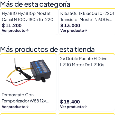
Más de esta categoría
Hy3810 Hy3810p Mosfet
K15a60u Tk15a60u To-220f
Canal N 100v 180a To-220
Transistor Mosfet N 600v
$ 11.200
$ 13.000
15a
Ver producto
Ver producto
Más productos de esta tienda
2x Doble Puente H Driver
L9110 Motor Dc L9110s
Arduino Esp32
Termostato Con
Temporizador W88 12v
$ 15.400
Automatico Frio Calor
Ver producto
Ver producto