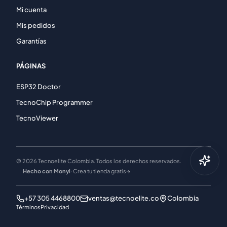
Mi cuenta
Mis pedidos
Garantías
PÁGINAS
ESP32 Doctor
TecnoChip Programmer
TecnoViewer
© 2026 Tecnoelite Colombia. Todos los derechos reservados.
Hecho con Monyi
· Crea tu tienda gratis
→
+57 305 4468800
ventas@tecnoelite.co
Colombia
Términos
Privacidad