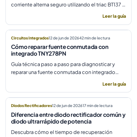
corriente alterna seguro utilizando el triac BT137 y
optoacopladores MOC3021 o MOC3031 para un
Leer la guía
control de fase preciso y aislado.
Circuitos Integrados
12 de jun de 2026
42
min de lectura
Cómo reparar fuente conmutada con
integrado TNY278PN
Guía técnica paso a paso para diagnosticar y
reparar una fuente conmutada con integrado
TNY278PN cuando no arranca o parpadea,
Leer la guía
evitando daños por sobretensión.
Diodos Rectificadores
12 de jun de 2026
17
min de lectura
Diferencia entre diodo rectificador común y
diodo ultrarrápido de potencia
Descubra cómo el tiempo de recuperación