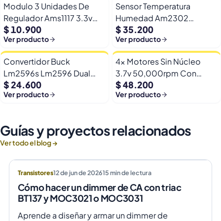
Modulo 3 Unidades De
Sensor Temperatura
Regulador Ams1117 3.3v
Humedad Am2302
$ 10.900
$ 35.200
Yp-8 Con Pines
Dht22/am2302 Digital
Ver producto
Ver producto
Esp32
Convertidor Buck
4x Motores Sin Núcleo
Lm2596s Lm2596 Dual
3.7v 50,000rpm Con
$ 24.600
$ 48.200
Usb 9-36v A 5v Dc Jack
Helices Micro Fpv
Ver producto
Ver producto
Guías y proyectos relacionados
Ver todo el blog →
Transistores
12 de jun de 2026
15
min de lectura
Cómo hacer un dimmer de CA con triac
BT137 y MOC3021 o MOC3031
Aprende a diseñar y armar un dimmer de