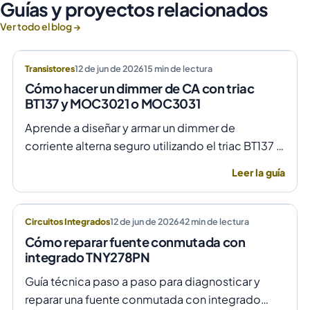
Guías y proyectos relacionados
Ver todo el blog →
Transistores
12 de jun de 2026
15
min de lectura
Cómo hacer un dimmer de CA con triac
BT137 y MOC3021 o MOC3031
Aprende a diseñar y armar un dimmer de
corriente alterna seguro utilizando el triac BT137 y
optoacopladores MOC3021 o MOC3031 para un
Leer la guía
control de fase preciso y aislado.
Circuitos Integrados
12 de jun de 2026
42
min de lectura
Cómo reparar fuente conmutada con
integrado TNY278PN
Guía técnica paso a paso para diagnosticar y
reparar una fuente conmutada con integrado