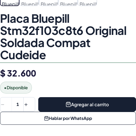
Placa Bluepill
Stm32f103c8t6 Original
Soldada Compat
Cudeide
$ 32.600
•
Disponible
Agregar al carrito
1
Hablar por WhatsApp