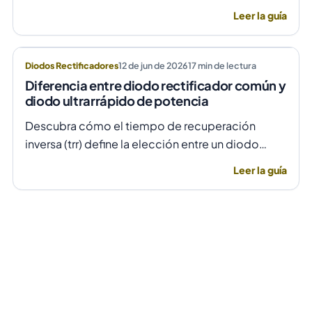
TNY278PN cuando no arranca o parpadea,
Leer la guía
evitando daños por sobretensión.
Diodos Rectificadores
12 de jun de 2026
17
min de lectura
Diferencia entre diodo rectificador común y
diodo ultrarrápido de potencia
Descubra cómo el tiempo de recuperación
inversa (trr) define la elección entre un diodo
rectificador común y uno ultrarrápido para evitar
Leer la guía
fallas por temperatura en alta frecuencia.