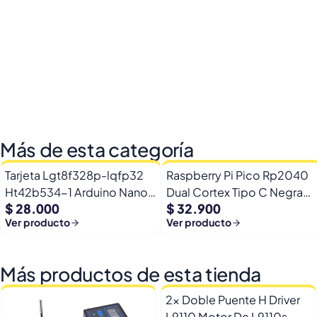
Más de esta categoría
Tarjeta Lgt8f328p-lqfp32
Raspberry Pi Pico Rp2040
Ht42b534-1 Arduino Nano
Dual Cortex Tipo C Negra
$ 28.000
$ 32.900
+ Pines
16mb + Rgb
Ver producto
Ver producto
Más productos de esta tienda
2x Doble Puente H Driver
L9110 Motor Dc L9110s