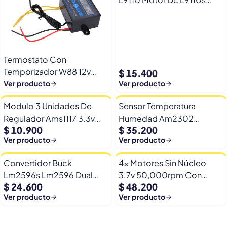
Arduino Esp32
Termostato Con
Temporizador W88 12v
$ 15.400
Automatico Frio Calor
Ver producto
Ver producto
Modulo 3 Unidades De
Sensor Temperatura
Regulador Ams1117 3.3v
Humedad Am2302
$ 10.900
$ 35.200
Yp-8 Con Pines
Dht22/am2302 Digital
Ver producto
Ver producto
Esp32
Convertidor Buck
4x Motores Sin Núcleo
Lm2596s Lm2596 Dual
3.7v 50,000rpm Con
$ 24.600
$ 48.200
Usb 9-36v A 5v Dc Jack
Helices Micro Fpv
Ver producto
Ver producto