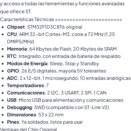
y acceso a todas las herramientas y funciones avanzadas
que ofrece ST.
Características Técnicas =======================
Chipset
: STM32F103C8T6 original
CPU
: ARM 32-bit Cortex-M3, corre a 72 MHz (1.25
DMIPS/MHz)
Memoria
: 64 Kbytes de Flash, 20 Kbytes de SRAM
RTC
: Integrado, con entrada de batería de respaldo
Modos de Energía
: Sleep, Stop y Standby
GPIO
: 26 E/S digitales, mayoría 5V tolerantes
ADC
: 2 x 12-bit, 1 microsegundo, 10 entradas analógicas
Temporizadores
: 7
Comunicaciones
: 2 I2C, 3 USART, 2 SPI, 1 CAN
USB
: Micro USB para alimentación y comunicaciones
Debugging
: SWD (compatible con ST-Link V2)
Dimensiones
: 53 x 22 mm
Pines
: Ya soldados, listos para usar
Ventajas del Chip Original