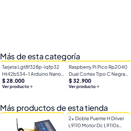
Más de esta categoría
Tarjeta Lgt8f328p-lqfp32
Raspberry Pi Pico Rp2040
Ht42b534-1 Arduino Nano
Dual Cortex Tipo C Negra
$ 28.000
$ 32.900
+ Pines
16mb + Rgb
Ver producto
Ver producto
Más productos de esta tienda
2x Doble Puente H Driver
L9110 Motor Dc L9110s