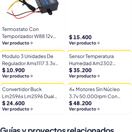
Arduino Esp32
Termostato Con
Temporizador W88 12v
$ 15.400
Automatico Frio Calor
Ver producto
Ver producto
Modulo 3 Unidades De
Sensor Temperatura
Regulador Ams1117 3.3v
Humedad Am2302
$ 10.900
$ 35.200
Yp-8 Con Pines
Dht22/am2302 Digital
Ver producto
Ver producto
Esp32
Convertidor Buck
4x Motores Sin Núcleo
Lm2596s Lm2596 Dual
3.7v 50,000rpm Con
$ 24.600
$ 48.200
Usb 9-36v A 5v Dc Jack
Helices Micro Fpv
Ver producto
Ver producto
Guías y proyectos relacionados