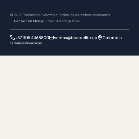
© 2026 Tecnoelite Colombia. Todos los derechos reservados.
Hecho con Monyi
· Crea tu tienda gratis
→
+57 305 4468800
ventas@tecnoelite.co
Colombia
Términos
Privacidad