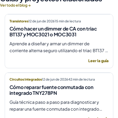
Ver todo el blog →
Transistores
12 de jun de 2026
15
min de lectura
Cómo hacer un dimmer de CA con triac
BT137 y MOC3021 o MOC3031
Aprende a diseñar y armar un dimmer de
corriente alterna seguro utilizando el triac BT137 y
optoacopladores MOC3021 o MOC3031 para un
Leer la guía
control de fase preciso y aislado.
Circuitos Integrados
12 de jun de 2026
42
min de lectura
Cómo reparar fuente conmutada con
integrado TNY278PN
Guía técnica paso a paso para diagnosticar y
reparar una fuente conmutada con integrado
TNY278PN cuando no arranca o parpadea,