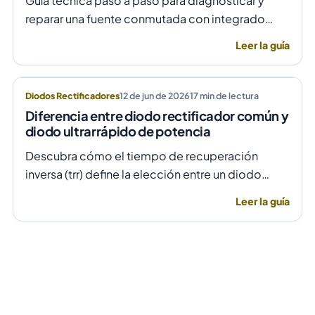
Guía técnica paso a paso para diagnosticar y
reparar una fuente conmutada con integrado
TNY278PN cuando no arranca o parpadea,
Leer la guía
evitando daños por sobretensión.
Diodos Rectificadores
12 de jun de 2026
17
min de lectura
Diferencia entre diodo rectificador común y
diodo ultrarrápido de potencia
Descubra cómo el tiempo de recuperación
inversa (trr) define la elección entre un diodo
rectificador común y uno ultrarrápido para evitar
Leer la guía
fallas por temperatura en alta frecuencia.