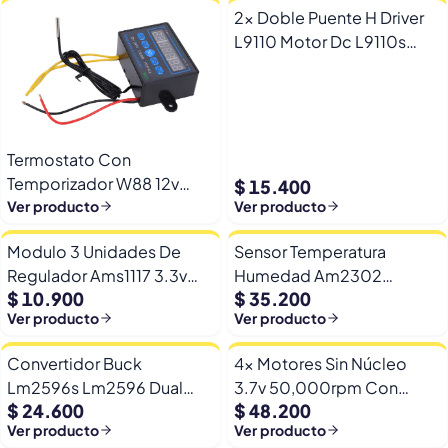
2x Doble Puente H Driver
L9110 Motor Dc L9110s
Arduino Esp32
Termostato Con
Temporizador W88 12v
$ 15.400
Automatico Frio Calor
Ver producto
Ver producto
Modulo 3 Unidades De
Sensor Temperatura
Regulador Ams1117 3.3v
Humedad Am2302
$ 10.900
$ 35.200
Yp-8 Con Pines
Dht22/am2302 Digital
Ver producto
Ver producto
Esp32
Convertidor Buck
4x Motores Sin Núcleo
Lm2596s Lm2596 Dual
3.7v 50,000rpm Con
$ 24.600
$ 48.200
Usb 9-36v A 5v Dc Jack
Helices Micro Fpv
Ver producto
Ver producto