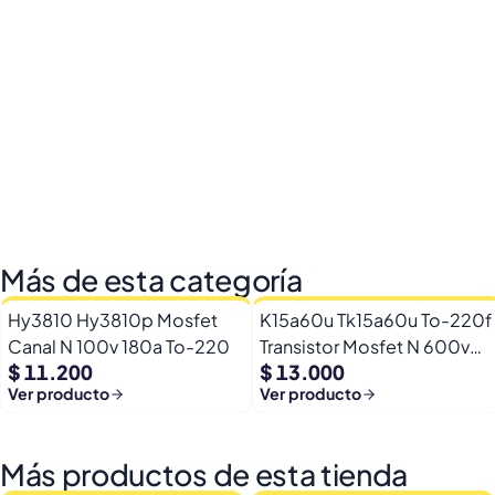
Más de esta categoría
Hy3810 Hy3810p Mosfet
K15a60u Tk15a60u To-220f
Canal N 100v 180a To-220
Transistor Mosfet N 600v
$ 11.200
$ 13.000
15a
Ver producto
Ver producto
Más productos de esta tienda