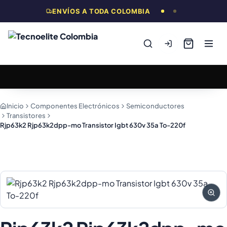
ENVÍOS A TODA COLOMBIA
Inicio
Componentes Electrónicos
Semiconductores
Transistores
Rjp63k2 Rjp63k2dpp-mo Transistor Igbt 630v 35a To-220f