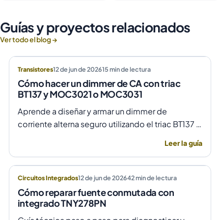
Guías y proyectos relacionados
Ver todo el blog →
Transistores
12 de jun de 2026
15
min de lectura
Cómo hacer un dimmer de CA con triac
BT137 y MOC3021 o MOC3031
Aprende a diseñar y armar un dimmer de
corriente alterna seguro utilizando el triac BT137 y
optoacopladores MOC3021 o MOC3031 para un
Leer la guía
control de fase preciso y aislado.
Circuitos Integrados
12 de jun de 2026
42
min de lectura
Cómo reparar fuente conmutada con
integrado TNY278PN