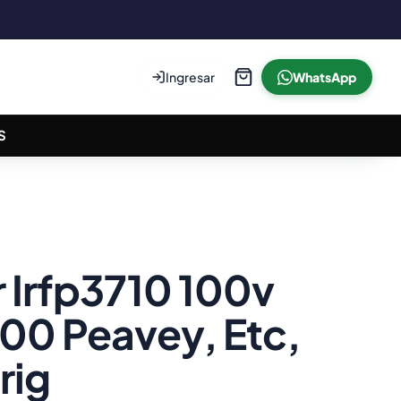
Ingresar
WhatsApp
S
r Irfp3710 100v
00 Peavey, Etc,
rig