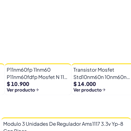
P11nm60fp 11nm60
Transistor Mosfet
P11nm60fdfp Mosfet N 11a
Std10nm60n 10nm60n
$ 10.900
$ 14.000
600vto-220f
10nm6 600v 8a To-252
Ver producto
Ver producto
Modulo 3 Unidades De Regulador Ams1117 3.3v Yp-8