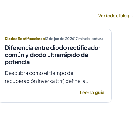
Ver todo el blog →
Diodos Rectificadores
12 de jun de 2026
17
min de lectura
Diferencia entre diodo rectificador
común y diodo ultrarrápido de
potencia
Descubra cómo el tiempo de
recuperación inversa (trr) define la
elección entre un diodo rectificador
Leer la guía
común y uno ultrarrápido para evitar
fallas por temperatura en alta frecuencia.