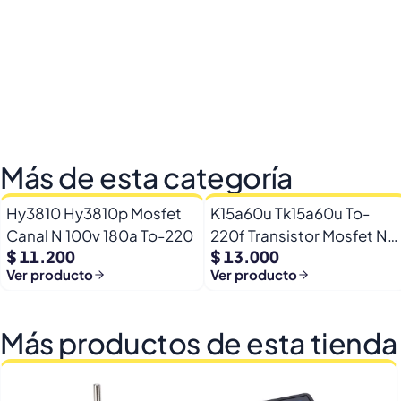
Más de esta categoría
Hy3810 Hy3810p Mosfet
K15a60u Tk15a60u To-
Canal N 100v 180a To-220
220f Transistor Mosfet N
$ 11.200
$ 13.000
600v 15a
Ver producto
Ver producto
Más productos de esta tienda