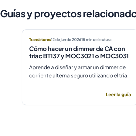
Guías y proyectos relacionad
Transistores
12 de jun de 2026
15
min de lectura
Cómo hacer un dimmer de CA con
triac BT137 y MOC3021 o MOC3031
Aprende a diseñar y armar un dimmer de
corriente alterna seguro utilizando el triac
BT137 y optoacopladores MOC3021 o
MOC3031 para un control de fase preciso
Leer la guía
y aislado.