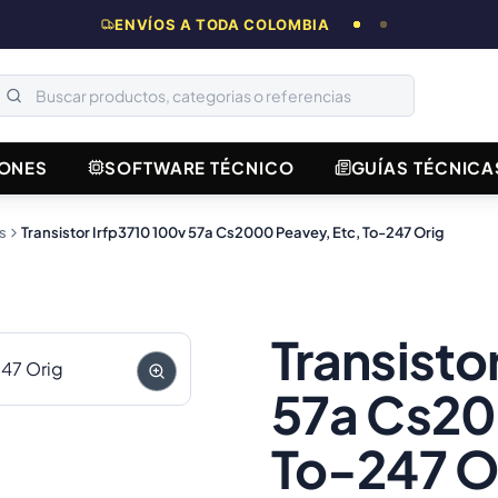
ENVÍOS A TODA COLOMBIA
ONES
SOFTWARE TÉCNICO
GUÍAS TÉCNICA
s
Transistor Irfp3710 100v 57a Cs2000 Peavey, Etc, To-247 Orig
Transisto
57a Cs20
To-247 O