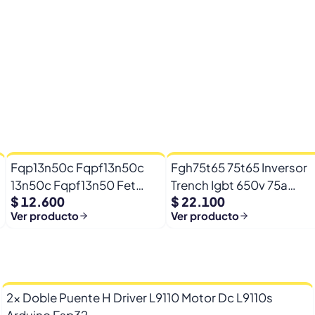
Fqp13n50c Fqpf13n50c
Fgh75t65 75t65 Inversor
13n50c Fqpf13n50 Fet
Trench Igbt 650v 75a
$ 12.600
$ 22.100
500v 13a 0,39ohm
Fgh75t65upd
Ver producto
Ver producto
2x Doble Puente H Driver L9110 Motor Dc L9110s