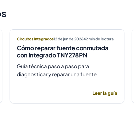
os
Circuitos Integrados
12 de jun de 2026
42
min de lectura
Cómo reparar fuente conmutada
con integrado TNY278PN
Guía técnica paso a paso para
diagnosticar y reparar una fuente
conmutada con integrado TNY278PN
cuando no arranca o parpadea, evitando
Leer la guía
daños por sobretensión.