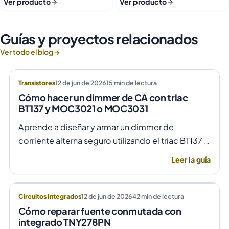
Ver producto
Ver producto
Guías y proyectos relacionados
Ver todo el blog →
Transistores
12 de jun de 2026
15
min de lectura
Cómo hacer un dimmer de CA con triac
BT137 y MOC3021 o MOC3031
Aprende a diseñar y armar un dimmer de
corriente alterna seguro utilizando el triac BT137 y
optoacopladores MOC3021 o MOC3031 para un
Leer la guía
control de fase preciso y aislado.
Circuitos Integrados
12 de jun de 2026
42
min de lectura
Cómo reparar fuente conmutada con
integrado TNY278PN