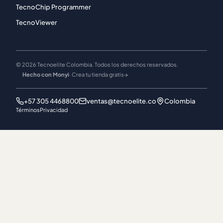
TecnoChip Programmer
TecnoViewer
© 2026 Tecnoelite Colombia. Todos los derechos reservados.
Hecho con Monyi
· Crea tu tienda gratis
→
+57 305 4468800
ventas@tecnoelite.co
Colombia
Términos
Privacidad