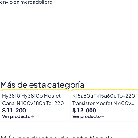
envio en mercadolibre.
Más de esta categoría
Hy3810 Hy3810p Mosfet
K15a60u Tk15a60u To-220f
Canal N 100v 180a To-220
Transistor Mosfet N 600v
$ 11.200
$ 13.000
15a
Ver producto
Ver producto