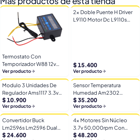
Más productos de esta tienda
2x Doble Puente H Driver
L9110 Motor Dc L9110s
Arduino Esp32
Termostato Con
Temporizador W88 12v
$ 15.400
Automatico Frio Calor
Ver producto
Ver producto
Modulo 3 Unidades De
Sensor Temperatura
Regulador Ams1117 3.3v
Humedad Am2302
$ 10.900
$ 35.200
Yp-8 Con Pines
Dht22/am2302 Digital
Ver producto
Ver producto
Esp32
Convertidor Buck
4x Motores Sin Núcleo
Lm2596s Lm2596 Dual
3.7v 50,000rpm Con
$ 24.600
$ 48.200
Usb 9-36v A 5v Dc Jack
Helices Micro Fpv