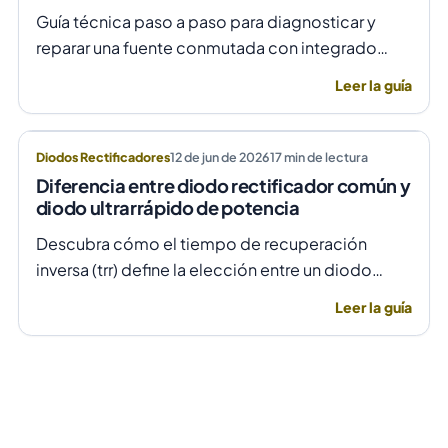
Guía técnica paso a paso para diagnosticar y
reparar una fuente conmutada con integrado
TNY278PN cuando no arranca o parpadea,
Leer la guía
evitando daños por sobretensión.
Diodos Rectificadores
12 de jun de 2026
17
min de lectura
Diferencia entre diodo rectificador común y
diodo ultrarrápido de potencia
Descubra cómo el tiempo de recuperación
inversa (trr) define la elección entre un diodo
rectificador común y uno ultrarrápido para evitar
Leer la guía
fallas por temperatura en alta frecuencia.